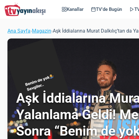
Kanallar
TV'de Bugün
TV
Ana Sayfa
›
Magazin
›
Aşk İddialarına Murat Dalkılıç’tan da 
Aşk İddialarına Mura
Yalanlama Geldi! Me
Sonra “Benim de yok