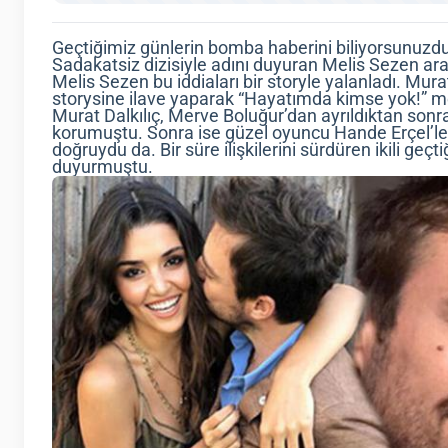
Geçtiğimiz günlerin bomba haberini biliyorsunuzdu
Sadakatsiz dizisiyle adını duyuran Melis Sezen ar
Melis Sezen bu iddiaları bir storyle yalanladı. Mur
storysine ilave yaparak “Hayatımda kimse yok!” me
Murat Dalkılıç, Merve Boluğur’dan ayrıldıktan sonra
korumuştu. Sonra ise güzel oyuncu Hande Erçel’le a
doğruydu da. Bir süre ilişkilerini sürdüren ikili geç
duyurmuştu.