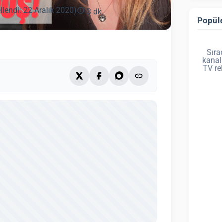
llendi: 22 Aralık 2020)
3 dk
Popüle
Sıra
kanal
TV re