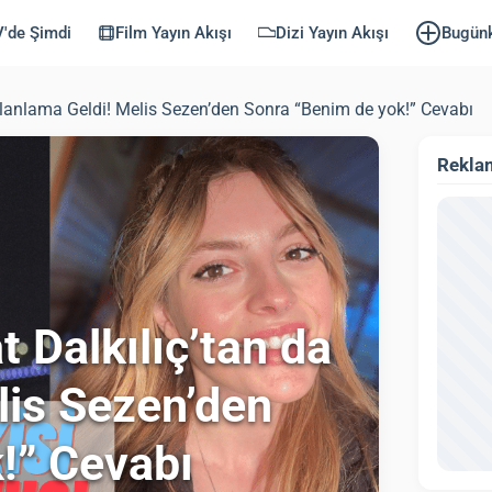
'de Şimdi
Film Yayın Akışı
Dizi Yayın Akışı
Bugün
Yalanlama Geldi! Melis Sezen’den Sonra “Benim de yok!” Cevabı
Rekla
t Dalkılıç’tan da
lis Sezen’den
!” Cevabı