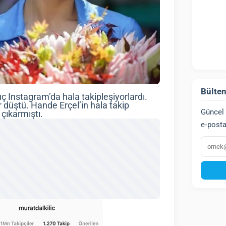
Bülten
 Instagram’da hala takipleşiyorlardı.
düştü. Hande Erçel’in hala takip
Güncel 
çıkarmıştı.
e‑posta
E‑post