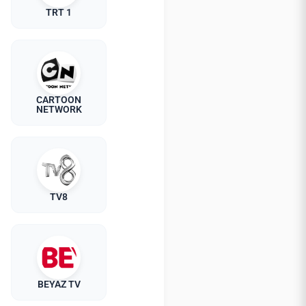
TRT 1
CARTOON
NETWORK
TV8
BEYAZ TV