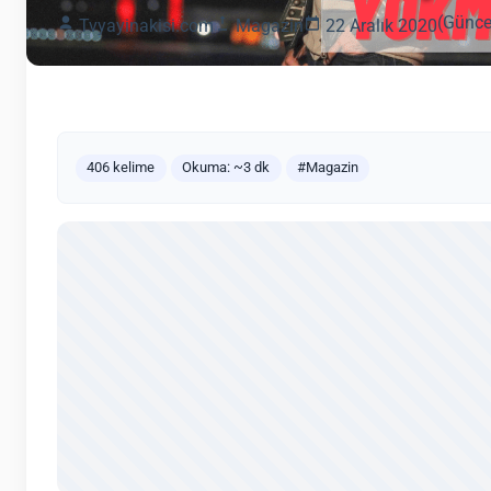
(Günce
Tvyayinakisi.com
Magazin
22 Aralık 2020
406 kelime
Okuma: ~3 dk
#Magazin