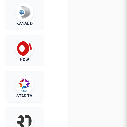
KANAL D
NOW
STAR TV