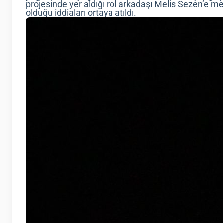
projesinde yer aldığı rol arkadaşı Melis Sezen’e me
olduğu iddiaları ortaya atıldı.