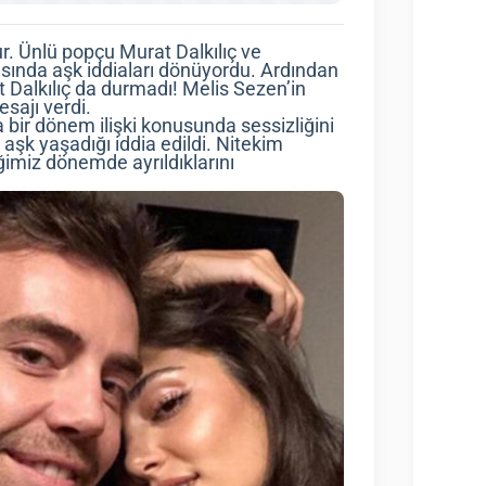
r. Ünlü popçu Murat Dalkılıç ve
asında aşk iddiaları dönüyordu. Ardından
at Dalkılıç da durmadı! Melis Sezen’in
sajı verdi.
 bir dönem ilişki konusunda sessizliğini
şk yaşadığı iddia edildi. Nitekim
tiğimiz dönemde ayrıldıklarını