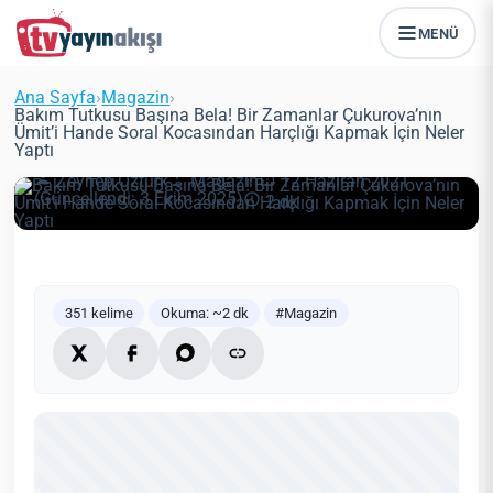
MENÜ
Bakım Tutkusu Başına Bela! Bir
Zamanlar Çukurova’nın Ümit’i
Ana Sayfa
›
Magazin
›
Hande Soral Kocasından Harçlığı
Bakım Tutkusu Başına Bela! Bir Zamanlar Çukurova’nın
Ümit’i Hande Soral Kocasından Harçlığı Kapmak İçin Neler
Kapmak İçin Neler Yaptı
Yaptı
Zeynep Öztürk
Magazin
12 Haziran 2021
(Güncellendi: 3 Ekim 2025)
2 dk
351 kelime
Okuma: ~2 dk
#Magazin