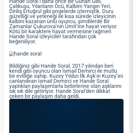
Hande Soral’i daha önce Bir Günah Gibi,
Çalıkuşu, Yılanların Öcü, Kalbim Yangın Yeri,
Diriliş Ertuğrul gibi projelerde izlemiştik. Duru
güzelliği ve yeteneği ile kısa sürede izleyicinin
kalbini kazanan ünlü oyuncu, şimdilerde Bir
Zamanlar Çukurova’nın Ümit’ine hayat veriyor.
Kötü bir karaktere hayat vermesine rağmen
Hande Soral izleyiciler tarafından çok
beğeniliyor.
Bildiğiniz gibi Hande Soral, 2017 yılından beri
kendi gibi oyuncu olan İsmail Demirci ile mutlu
bir evliliğe sahip. Kuzey Yıldızı İlk Aşk’ın Kuzey’ini
canlandıran İsmail Demirci ve Hande Soral
yaptıkları paylaşımlarla birbirlerine olan aşklarını
sık sık dile getiriyor. Hande Soral’den dikkat
çeken bir paylaşım daha geldi.