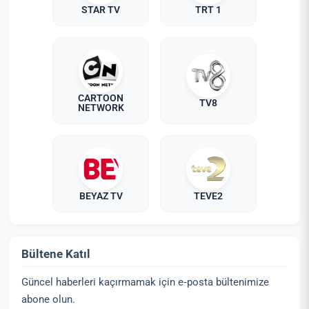
STAR TV
TRT 1
CARTOON
TV8
NETWORK
BEYAZ TV
TEVE2
Bültene Katıl
Güncel haberleri kaçırmamak için e‑posta bültenimize
abone olun.