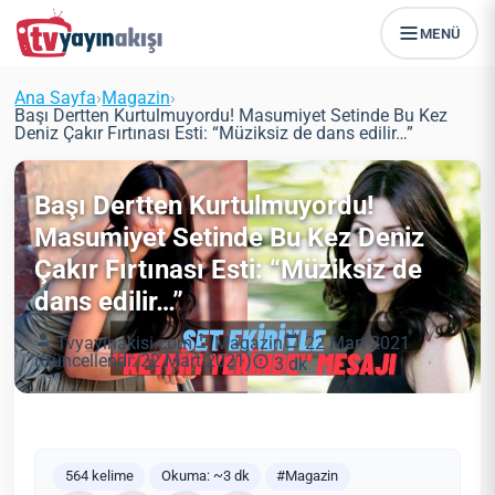
MENÜ
Ana Sayfa
›
Magazin
›
Başı Dertten Kurtulmuyordu! Masumiyet Setinde Bu Kez
Deniz Çakır Fırtınası Esti: “Müziksiz de dans edilir…”
Başı Dertten Kurtulmuyordu!
Masumiyet Setinde Bu Kez Deniz
Çakır Fırtınası Esti: “Müziksiz de
dans edilir…”
Tvyayinakisi.com
Magazin
22 Mart 2021
(Güncellendi: 22 Mart 2021)
3 dk
564 kelime
Okuma: ~3 dk
#Magazin