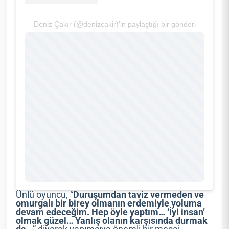
Deniz Çakır (@denizcakir)’in paylaştığı bir gönderi
Ünlü oyuncu, “
Duruşumdan taviz vermeden ve
omurgalı bir birey olmanın erdemiyle yoluma
devam edeceğim. Hep öyle yaptım… ‘İyi insan’
olmak güzel… Yanlış olanın karşısında durmak