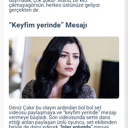
duymadık, çok şükür! Adınız bir kez
çıkmayagörsün, herkes üstünüze geliyor
gerçekten de.
“Keyfim yerinde” Mesajı
Deniz Çakır bu olayın ardından bol bol set
videosu paylaşmaya ve “keyfim yerinde” mesajı
vermeye başladı. Son videosunda sette dans
ettiği anları paylaşan ünlü oyuncu, set ekibinden
biriyle de dans ederek “
İşler yolunda
” mesajı