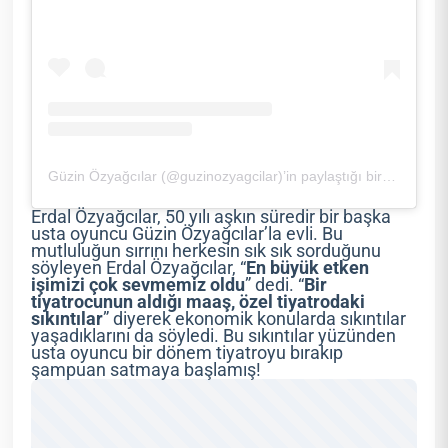
Güzin Özyağcılar (@guzinozyagcilar)’in paylaştığı bir gönderi
Erdal Özyağcılar, 50 yılı aşkın süredir bir başka
usta oyuncu Güzin Özyağcılar’la evli. Bu
mutluluğun sırrını herkesin sık sık sorduğunu
söyleyen Erdal Özyağcılar, “
En büyük etken
işimizi çok sevmemiz oldu
” dedi. “
Bir
tiyatrocunun aldığı maaş, özel tiyatrodaki
sıkıntılar
” diyerek ekonomik konularda sıkıntılar
yaşadıklarını da söyledi. Bu sıkıntılar yüzünden
usta oyuncu bir dönem tiyatroyu bırakıp
şampuan satmaya başlamış!