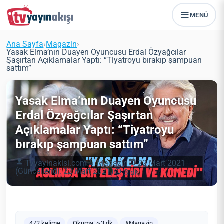
MENÜ
Ana Sayfa
›
Magazin
›
Yasak Elma’nın Duayen Oyuncusu Erdal Özyağcılar
Şaşırtan Açıklamalar Yaptı: “Tiyatroyu bırakıp şampuan
sattım”
Yasak Elma’nın Duayen Oyuncusu
Erdal Özyağcılar Şaşırtan
Açıklamalar Yaptı: “Tiyatroyu
bırakıp şampuan sattım”
Tvyayinakisi.com
Magazin
22 Mart 2021
(Güncellendi: 22 Mart 2021)
3 dk
472 kelime
Okuma: ~3 dk
#Magazin