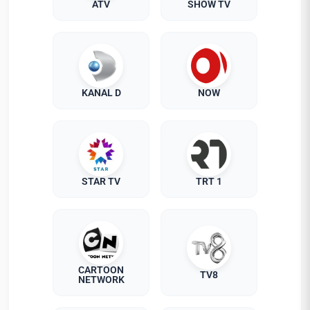
ATV
SHOW TV
KANAL D
NOW
STAR TV
TRT 1
CARTOON
TV8
NETWORK