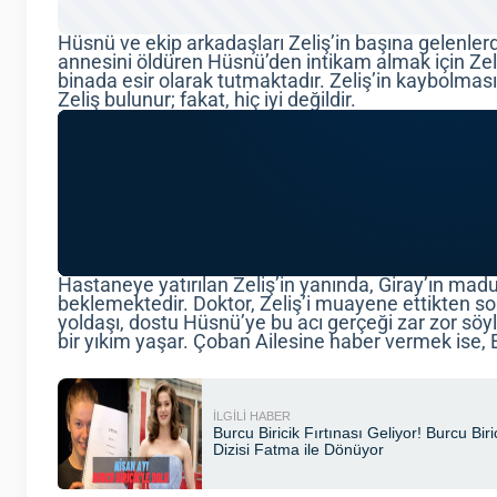
Hüsnü ve ekip arkadaşları Zeliş’in başına gelenlerd
annesini öldüren Hüsnü’den intikam almak için Zeliş
binada esir olarak tutmaktadır. Zeliş’in kaybolma
Zeliş bulunur; fakat, hiç iyi değildir.
Hastaneye yatırılan Zeliş’in yanında, Giray’ın madu
beklemektedir. Doktor, Zeliş’i muayene ettikten so
yoldaşı, dostu Hüsnü’ye bu acı gerçeği zar zor söy
bir yıkım yaşar. Çoban Ailesine haber vermek ise,