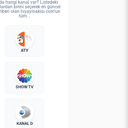
da hangi kanal var? Listedeki
lardan birini seçerek en güncel
hberi olan tvyayinakisi.com'un
tüm...
ATV
SHOW TV
KANAL D