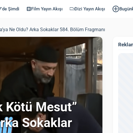
'de Şimdi
Film Yayın Akışı
Dizi Yayın Akışı
Bugün
ha’ya Ne Oldu? Arka Sokaklar 584. Bölüm Fragmanı
Rekla
k Kötü Mesut”
Arka Sokaklar