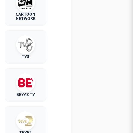
CARTOON
NETWORK
TV8
BEYAZ TV
TEVE2