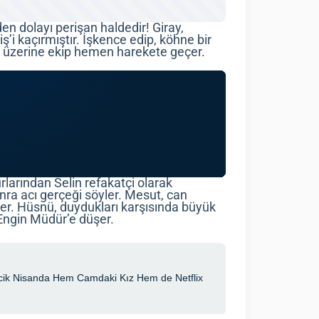
en dolayı perişan haldedir! Giray,
’i kaçırmıştır. İşkence edip, köhne bir
sı üzerine ekip hemen harekete geçer.
rlarından Selin refakatçi olarak
nra acı gerçeği söyler. Mesut, can
ler. Hüsnü, duydukları karşısında büyük
 Engin Müdür’e düşer.