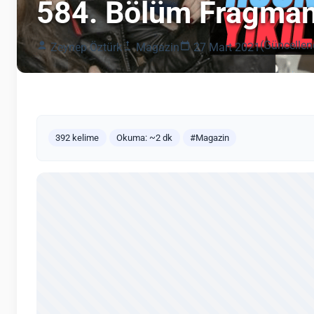
584. Bölüm Fragman
(Güncellen
Zeynep Öztürk
Magazin
27 Mart 2021
392 kelime
Okuma: ~2 dk
#Magazin