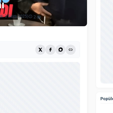
ı
di: 3 Ekim 2025)
2 dk
Popüle