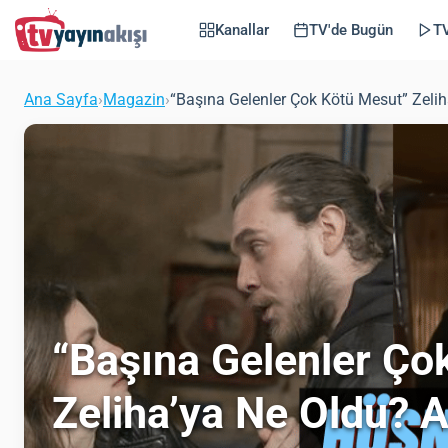
Kanallar
TV'de Bugün
TV
Ana Sayfa
›
Magazin
›
“Başına Gelenler Çok Kötü Mesut” Zeli
“Başına Gelenler Ço
Zeliha’ya Ne Oldu? 