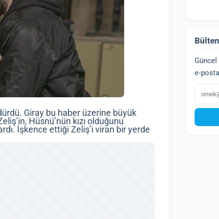
Bülten
Güncel 
e‑posta
E‑post
dürdü. Giray bu haber üzerine büyük
 Zeliş’in, Hüsnü’nün kızı olduğunu
rdı. İşkence ettiği Zeliş’i viran bir yerde