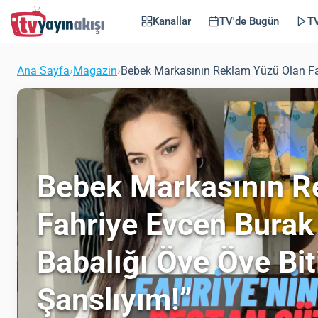
Kanallar
TV'de Bugün
TV
Ana Sayfa
›
Magazin
›
Bebek Markasının Reklam Yüzü Olan Fahr
Bebek Markasının R
Fahriye Evcen Burak 
Babalığı Öve Öve Bit
Şanslıyım!”