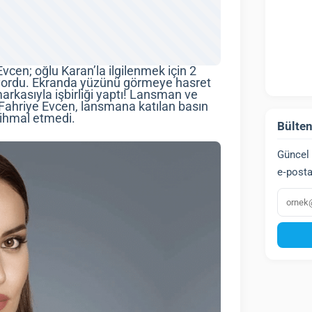
vcen; oğlu Karan’la ilgilenmek için 2
tmiyordu. Ekranda yüzünü görmeye hasret
rkasıyla işbirliği yaptı! Lansman ve
Fahriye Evcen, lansmana katılan basın
 ihmal etmedi.
Bülten
Güncel 
e‑posta
E‑post