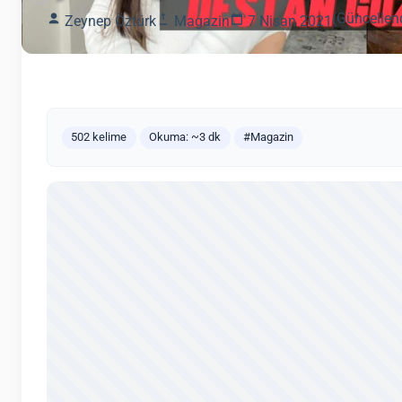
(Güncellen
Zeynep Öztürk
Magazin
7 Nisan 2021
502 kelime
Okuma: ~3 dk
#Magazin