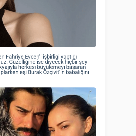
 Fahriye Evcen’i işbirliği yaptığı
z. Güzelliğine ise diyecek hiçbir şey
kyajıyla herkesi büyülemeyi başaran
larken eşi Burak Özçivit’in babalığını