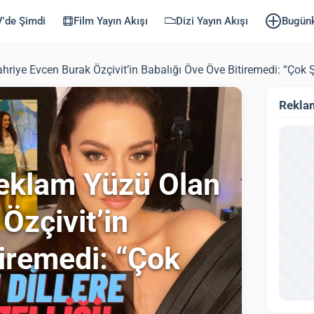
'de Şimdi
Film Yayın Akışı
Dizi Yayın Akışı
Bugün
iye Evcen Burak Özçivit’in Babalığı Öve Öve Bitiremedi: “Çok 
Rekla
eklam Yüzü Olan
Özçivit’in
iremedi: “Çok