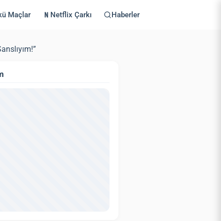
kü Maçlar
Netflix Çarkı
Haberler
Şanslıyım!”
m