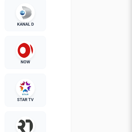
KANAL D
NOW
STAR TV