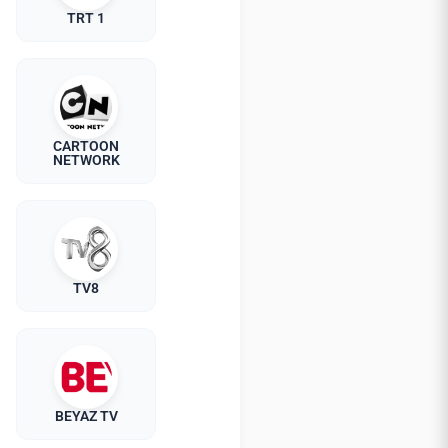
TRT 1
CARTOON
NETWORK
TV8
BEYAZ TV