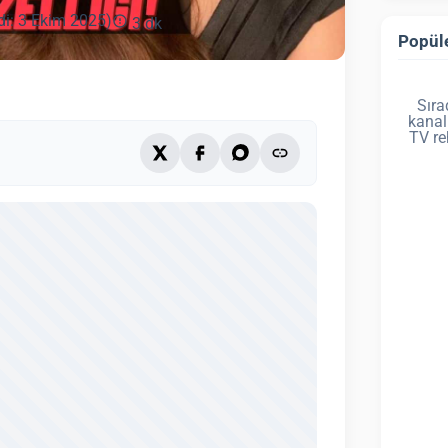
di: 3 Ekim 2025)
3 dk
Popüle
Sıra
kanal
TV re