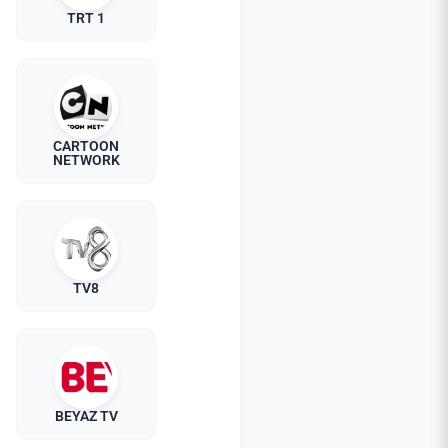
TRT 1
CARTOON
NETWORK
TV8
BEYAZ TV