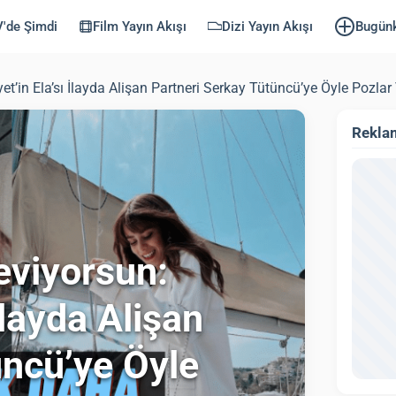
'de Şimdi
Film Yayın Akışı
Dizi Yayın Akışı
Bugün
in Ela’sı İlayda Alişan Partneri Serkay Tütüncü’ye Öyle Pozlar 
Rekla
eviyorsun:
İlayda Alişan
üncü’ye Öyle