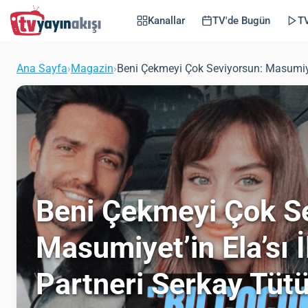
Kanallar
TV'de Bugün
TV
Ana Sayfa
›
Magazin
›
Beni Çekmeyi Çok Seviyorsun: Masumiyet’
Beni Çekmeyi Çok S
Masumiyet’in Ela’sı 
Partneri Serkay Tüt