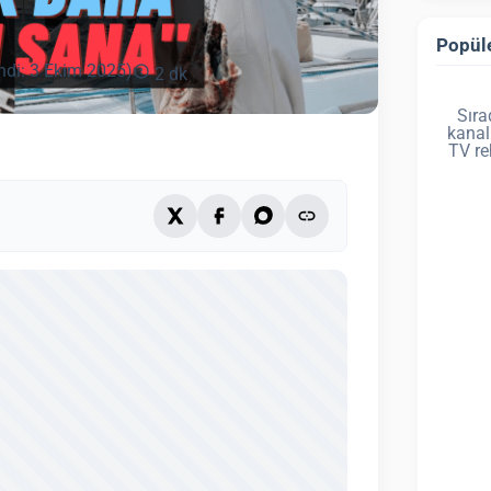
Popüle
ndi: 3 Ekim 2025)
2 dk
Sıra
kanal
TV re