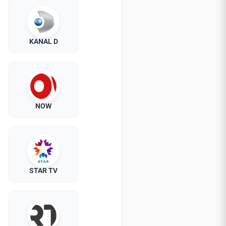
KANAL D
NOW
STAR TV