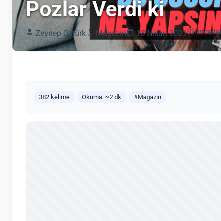
Pozlar Verdi ki
(Güncelle
Zeynep Öztürk
Magazin
18 Nisan 2021
382 kelime
Okuma: ~2 dk
#Magazin