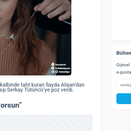
Bülten
Güncel 
e‑posta
E‑post
 kalbinde taht kuran İlayda Alişan’dan
aşı Serkay Tütüncü’ye poz verdi.
yorsun”