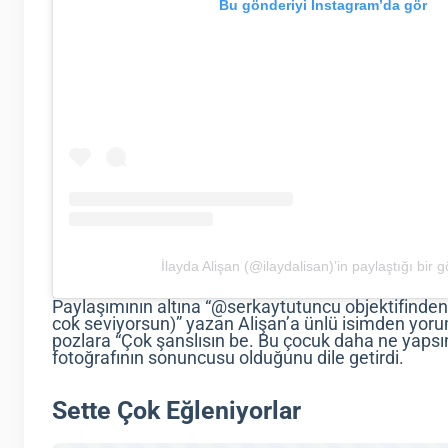
Bu gönderiyi Instagram’da gör
İlayda Alişan (@ilaydalisan)’in paylaştığı bir 
Paylaşımının altına “@serkaytutuncu objektifinden 
cok seviyorsun)” yazan Alişan’a ünlü isimden yor
pozlara “Çok şanslısın be. Bu çocuk daha ne yapsı
fotoğrafının sonuncusu olduğunu dile getirdi.
Sette Çok Eğleniyorlar