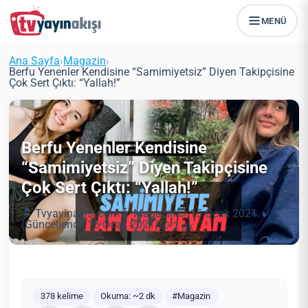
MENÜ
Ana Sayfa
›
Magazin
›
Berfu Yenenler Kendisine “Samimiyetsiz” Diyen Takipçisine
Çok Sert Çıktı: “Yallah!”
Berfu Yenenler Kendisine
“Samimiyetsiz” Diyen Takipçisine
Çok Sert Çıktı: “Yallah!”
Tvyayinakisi.com
Magazin
15 Ocak 2021
(Güncellendi: 15 Ocak 2021)
2 dk
378 kelime
Okuma: ~2 dk
#Magazin