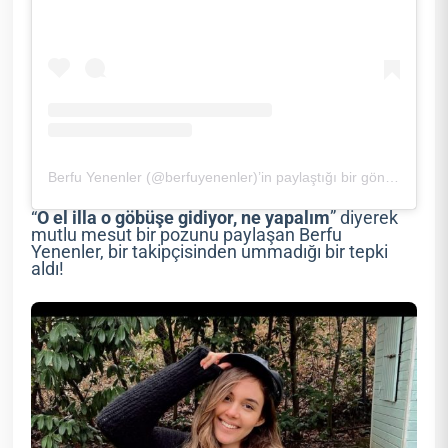
Berfu Yenenler (@berfuyenenler)’in paylaştığı bir gönderi
“
O el illa o göbüşe gidiyor, ne yapalım
” diyerek
mutlu mesut bir pozunu paylaşan Berfu
Yenenler, bir takipçisinden ummadığı bir tepki
aldı!