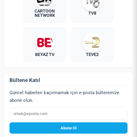
CARTOON
TV8
NETWORK
BEYAZ TV
TEVE2
Bültene Katıl
Güncel haberleri kaçırmamak için e‑posta bültenimize
abone olun.
E‑posta
Abone Ol