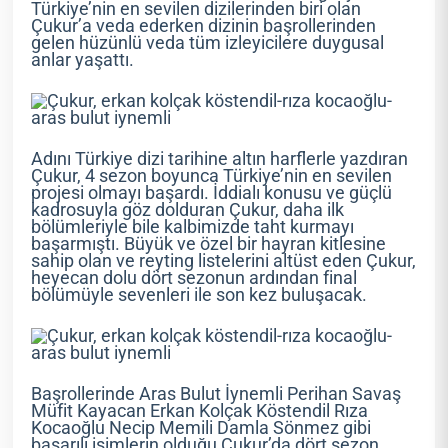
Türkiye’nin en sevilen dizilerinden biri olan
Çukur’a veda ederken dizinin başrollerinden
gelen hüzünlü veda tüm izleyicilere duygusal
anlar yaşattı.
Adını Türkiye dizi tarihine altın harflerle yazdıran
Çukur, 4 sezon boyunca Türkiye’nin en sevilen
projesi olmayı başardı. İddialı konusu ve güçlü
kadrosuyla göz dolduran Çukur, daha ilk
bölümleriyle bile kalbimizde taht kurmayı
başarmıştı. Büyük ve özel bir hayran kitlesine
sahip olan ve reyting listelerini altüst eden Çukur,
heyecan dolu dört sezonun ardından final
bölümüyle sevenleri ile son kez buluşacak.
Başrollerinde Aras Bulut İynemli Perihan Savaş
Müfit Kayacan Erkan Kolçak Köstendil Rıza
Kocaoğlu Necip Memili Damla Sönmez gibi
başarılı isimlerin olduğu Çukur’da dört sezon