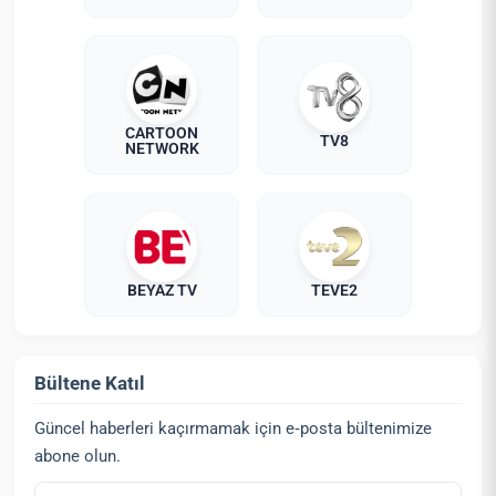
CARTOON
TV8
NETWORK
BEYAZ TV
TEVE2
Bültene Katıl
Güncel haberleri kaçırmamak için e‑posta bültenimize
abone olun.
E‑posta