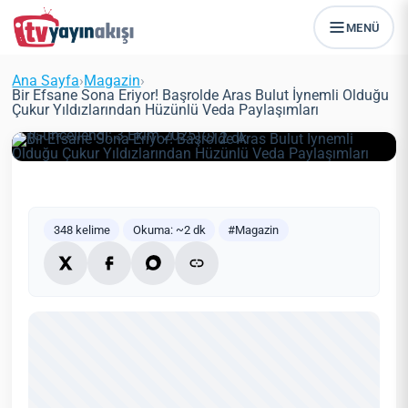
Bir Efsane Sona Eriyor! Başrolde
MENÜ
Aras Bulut İynemli Olduğu Çukur
Yıldızlarından Hüzünlü Veda
Ana Sayfa
›
Magazin
›
Paylaşımları
Bir Efsane Sona Eriyor! Başrolde Aras Bulut İynemli Olduğu
Çukur Yıldızlarından Hüzünlü Veda Paylaşımları
Zeynep Öztürk
Magazin
5 Haziran 2021
(Güncellendi: 3 Ekim 2025)
2 dk
348 kelime
Okuma: ~2 dk
#Magazin