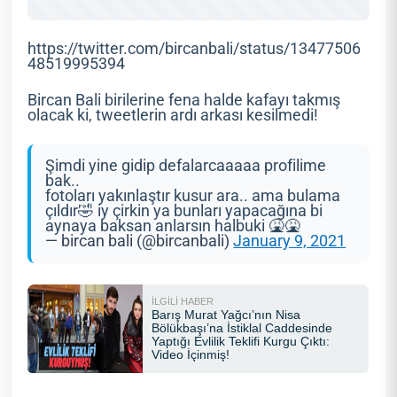
https://twitter.com/bircanbali/status/13477506
48519995394
Bircan Bali birilerine fena halde kafayı takmış
olacak ki, tweetlerin ardı arkası kesilmedi!
Şimdi yine gidip defalarcaaaaa profilime
bak..
fotoları yakınlaştır kusur ara.. ama bulama
çıldır🤣 iy çirkin ya bunları yapacağına bi
aynaya baksan anlarsın halbuki 🤮🤮
— bircan bali (@bircanbali)
January 9, 2021