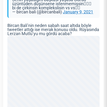
üzüntüden.düşünsene istenmemişsin🤦🏻‍♀️
bi de çirkinsin komplekslisin vs vs✋🏻
— bircan bali (@bircanbali)
January 9, 2021
Bircan Bali’nin neden sabah saat altıda böyle
tweetler attığı ise merak konusu oldu. Rüyasında
Lerzan Mutlu’yu mu gördü acaba?