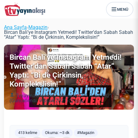
MENÜ
Ana Sayfa
›
Magazin
›
Bircan Bali’ye Instagram Yetmedi! Twitter’dan Sabah Sabah
“Atar” Yaptı: “Bi de Çirkinsin, Komplekslisin!”
Bircan Bali’ye Instagram Yetmedi!
Twitter’dan Sabah Sabah “Atar”
Yaptı: “Bi de Çirkinsin,
Komplekslisin!”
Tvyayinakisi.com
Magazin
9 Ocak 2021
(Güncellendi: 9 Ocak 2021)
3 dk
413 kelime
Okuma: ~3 dk
#Magazin