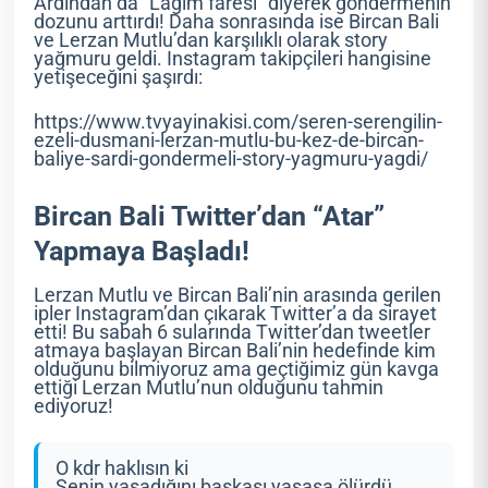
Ardından da “Lağım faresi” diyerek göndermenin
dozunu arttırdı! Daha sonrasında ise Bircan Bali
ve Lerzan Mutlu’dan karşılıklı olarak story
yağmuru geldi. Instagram takipçileri hangisine
yetişeceğini şaşırdı:
https://www.tvyayinakisi.com/seren-serengilin-
ezeli-dusmani-lerzan-mutlu-bu-kez-de-bircan-
baliye-sardi-gondermeli-story-yagmuru-yagdi/
Bircan Bali Twitter’dan “Atar”
Yapmaya Başladı!
Lerzan Mutlu ve Bircan Bali’nin arasında gerilen
ipler Instagram’dan çıkarak Twitter’a da sirayet
etti! Bu sabah 6 sularında Twitter’dan tweetler
atmaya başlayan Bircan Bali’nin hedefinde kim
olduğunu bilmiyoruz ama geçtiğimiz gün kavga
ettiği Lerzan Mutlu’nun olduğunu tahmin
ediyoruz!
O kdr haklısın ki
Senin yaşadığını başkası yaşasa ölürdü