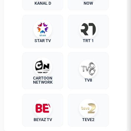
KANAL D
NOW
STAR TV
TRT 1
CARTOON
TV8
NETWORK
BEYAZ TV
TEVE2