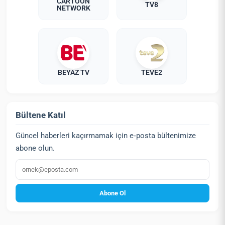
CARTOON
TV8
NETWORK
BEYAZ TV
TEVE2
Bültene Katıl
Güncel haberleri kaçırmamak için e‑posta bültenimize
abone olun.
E‑posta
Abone Ol