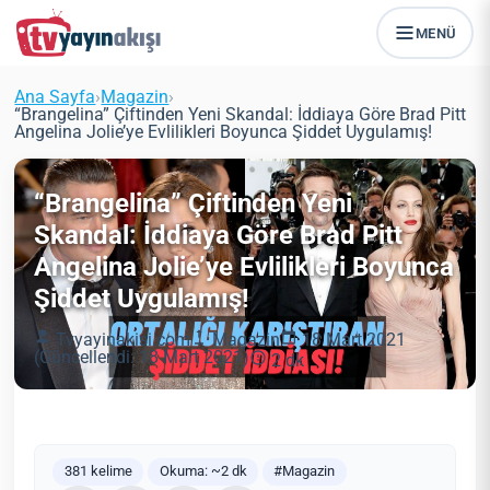
MENÜ
Ana Sayfa
›
Magazin
›
“Brangelina” Çiftinden Yeni Skandal: İddiaya Göre Brad Pitt
Angelina Jolie’ye Evlilikleri Boyunca Şiddet Uygulamış!
“Brangelina” Çiftinden Yeni
Skandal: İddiaya Göre Brad Pitt
Angelina Jolie’ye Evlilikleri Boyunca
Şiddet Uygulamış!
Tvyayinakisi.com
Magazin
18 Mart 2021
(Güncellendi: 18 Mart 2021)
2 dk
381 kelime
Okuma: ~2 dk
#Magazin