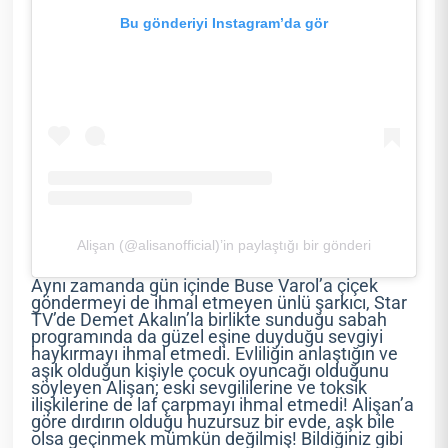
Bu gönderiyi Instagram’da gör
Alişan (@alisanofficial)’in paylaştığı bir gönderi
Aynı zamanda gün içinde Buse Varol’a çiçek
göndermeyi de ihmal etmeyen ünlü şarkıcı, Star
TV’de Demet Akalın’la birlikte sunduğu sabah
programında da güzel eşine duyduğu sevgiyi
haykırmayı ihmal etmedi. Evliliğin anlaştığın ve
aşık olduğun kişiyle çocuk oyuncağı olduğunu
söyleyen Alişan; eski sevgililerine ve toksik
ilişkilerine de laf çarpmayı ihmal etmedi! Alişan’a
göre dırdırın olduğu huzursuz bir evde, aşk bile
olsa geçinmek mümkün değilmiş! Bildiğiniz gibi