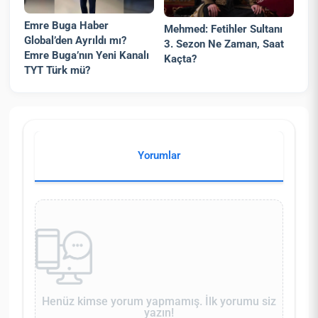
Emre Buga Haber
Mehmed: Fetihler Sultanı
Global’den Ayrıldı mı?
3. Sezon Ne Zaman, Saat
Emre Buga’nın Yeni Kanalı
Kaçta?
TYT Türk mü?
Yorumlar
Henüz kimse yorum yapmamış. İlk yorumu siz
yazın!