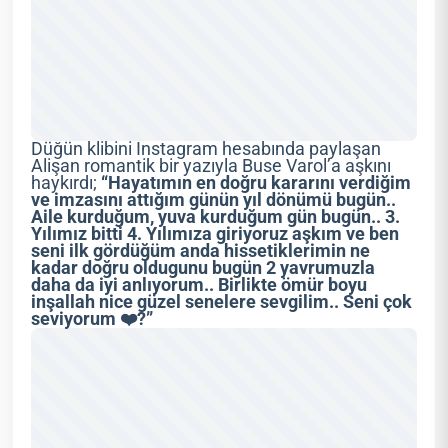
Düğün klibini Instagram hesabında paylaşan
Alişan romantik bir yazıyla Buse Varol’a aşkını
haykırdı;
“Hayatımın en doğru kararını verdiğim
ve imzasını attığım günün yıl dönümü bugün..
Aile kurduğum, yuva kurduğum gün bugün.. 3.
Yılımız bitti 4. Yılımıza giriyoruz aşkım ve ben
seni ilk gördüğüm anda hissetiklerimin ne
kadar doğru oldugunu bugün 2 yavrumuzla
daha da iyi anlıyorum.. Birlikte ömür boyu
inşallah nice güzel senelere sevgilim.. Seni çok
seviyorum ❤️?”