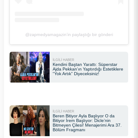
@zapmedyamagazin’in paylaştığı bir gönderi