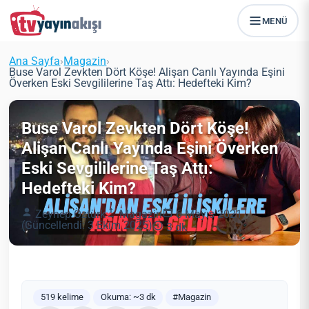
MENÜ
Ana Sayfa
›
Magazin
›
Buse Varol Zevkten Dört Köşe! Alişan Canlı Yayında Eşini
Överken Eski Sevgililerine Taş Attı: Hedefteki Kim?
Buse Varol Zevkten Dört Köşe!
Alişan Canlı Yayında Eşini Överken
Eski Sevgililerine Taş Attı:
Hedefteki Kim?
Zeynep Öztürk
Magazin
6 Mayıs 2021
(Güncellendi: 3 Ekim 2025)
3 dk
519 kelime
Okuma: ~3 dk
#Magazin