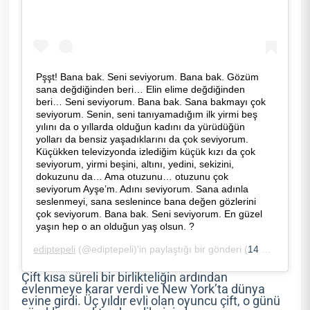
Pşşt! Bana bak. Seni seviyorum. Bana bak. Gözüm
sana değdiğinden beri… Elin elime değdiğinden
beri… Seni seviyorum. Bana bak. Sana bakmayı çok
seviyorum. Senin, seni tanıyamadığım ilk yirmi beş
yılını da o yıllarda olduğun kadını da yürüdüğün
yolları da bensiz yaşadıklarını da çok seviyorum.
Küçükken televizyonda izlediğim küçük kızı da çok
seviyorum, yirmi beşini, altını, yedini, sekizini,
dokuzunu da… Ama otuzunu… otuzunu çok
seviyorum Ayşe’m. Adını seviyorum. Sana adınla
seslenmeyi, sana seslenince bana değen gözlerini
çok seviyorum. Bana bak. Seni seviyorum. En güzel
yaşın hep o an olduğun yaş olsun. ?
ediptepeli
(@ediptepeli)'in paylaştığı bir gönderi (
14 Mar, 2019, 11:15öö PDT
Çift kısa süreli bir birlikteliğin ardından
evlenmeye karar verdi ve New York’ta dünya
evine girdi. Üç yıldır evli olan oyuncu çift, o günü