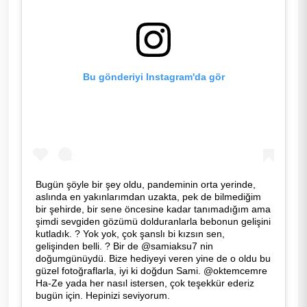
Bu gönderiyi Instagram'da gör
Bugün şöyle bir şey oldu, pandeminin orta yerinde,
aslında en yakınlarımdan uzakta, pek de bilmediğim
bir şehirde, bir sene öncesine kadar tanımadığım ama
şimdi sevgiden gözümü dolduranlarla bebonun gelişini
kutladık. ? Yok yok, çok şanslı bi kızsın sen,
gelişinden belli. ? Bir de @samiaksu7 nin
doğumgünüydü. Bize hediyeyi veren yine de o oldu bu
güzel fotoğraflarla, iyi ki doğdun Sami. @oktemcemre
Ha-Ze yada her nasıl istersen, çok teşekkür ederiz
bugün için. Hepinizi seviyorum.