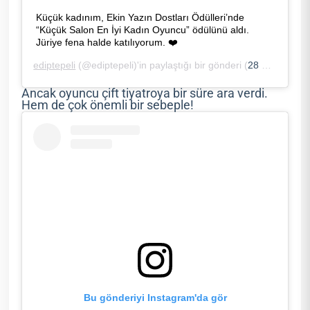
Küçük kadınım, Ekin Yazın Dostları Ödülleri’nde
“Küçük Salon En İyi Kadın Oyuncu” ödülünü aldı.
Jüriye fena halde katılıyorum. ❤️
ediptepeli
(@ediptepeli)'in paylaştığı bir gönderi (
28 May, 2019, 1:27ös PDT
Ancak oyuncu çift tiyatroya bir süre ara verdi.
Hem de çok önemli bir sebeple!
Bu gönderiyi Instagram'da gör