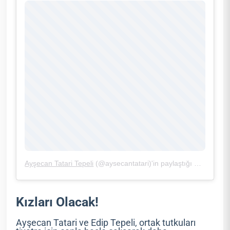
Ayşecan Tatari Tepeli
(@aysecantatari)'in paylaştığı bir gönderi (
Kızları Olacak!
Ayşecan Tatari ve Edip Tepeli, ortak tutkuları