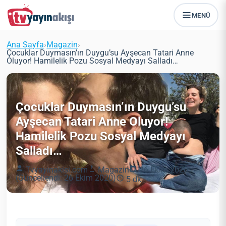
MENÜ
Ana Sayfa
›
Magazin
›
Çocuklar Duymasın’ın Duygu’su Ayşecan Tatari Anne
Oluyor! Hamilelik Pozu Sosyal Medyayı Salladı…
Çocuklar Duymasın’ın Duygu’su
Ayşecan Tatari Anne Oluyor!
Hamilelik Pozu Sosyal Medyayı
Salladı…
Tvyayinakisi.com
Magazin
26 Ekim 2020
(Güncellendi: 26 Ekim 2020)
5 dk