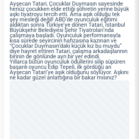
Ayşecan Tatari, Çocuklar Duymasın sayesinde
henüz çocukken elde ettiği şöhretin yerine büyük
aşkı tiyatroyu tercih etti. Ama aşık olduğu tek
şey mesleği değil! ABD’de oyunculuk eğitimi
aldıktan sonra Türkiye’ye dönen Tatari, İstanbul
Büyükşehir Belediyesi Şehir Tiyatroları’nda
çalışmaya başladı. Oyunculuk performansıyla
kısa sürede seyircinin hafızasına kazınan ve
“Çocuklar Duymasın’daki küçük kız bu muydu”
diye hayret ettiren Tatari, çalışma arkadaşlarının
birinin de gönlünde ayrı bir yer edindi.
Yıllarca bütün oyunculuk ödüllerini silip süpüren
başarılı oyuncu Edip Tepeli, ilk gördüğü an
Ayşecan Tatari’ye aşık olduğunu söylüyor. Aşkını
ne kadar güzel anlattığına bir bakar mısınız?