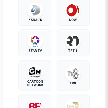
KANAL D
NOW
STAR TV
TRT 1
CARTOON
TV8
NETWORK