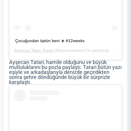
Çocuğundan öptün beni ☀️ #12weeks
Ayşecan Tatari Tepeli
(@aysecantatari)'in paylaştığı bir gönderi (
Ayşecan Tatari, hamile olduğunu ve büyük
mutluluklarını bu pozla paylaştı. Tatari bütün yazı
eşiyle ve arkadaşlarıyla denizde geçirdikten
sonra şehre döndüğünde büyük bir sürprizle
karşılaştı.