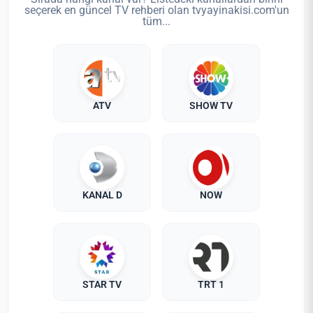
seçerek en güncel TV rehberi olan tvyayinakisi.com'un
tüm...
ATV
SHOW TV
KANAL D
NOW
STAR TV
TRT 1