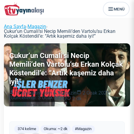
MENÜ
Ana Sayfa
›
Magazin
›
Çukur’un Cumali’si Necip Memili’den Vartolu’su Erkan
Kolçak Köstendil’e: “Artık kaşemiz daha iyi!”
Çukur’un Cumali’si Necip
Memili’den Vartolu’su Erkan Kolçak
Köstendil’e: “Artık kaşemiz daha
iyi!”
Tvyayinakisi.com
Magazin
2 Ocak 2021
(Güncellendi: 3 Ocak 2021)
2 dk
374 kelime
Okuma: ~2 dk
#Magazin