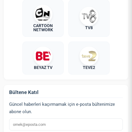
CARTOON
TV8
NETWORK
BEYAZ TV
TEVE2
Bültene Katıl
Güncel haberleri kaçırmamak için e‑posta bültenimize
abone olun.
E‑posta