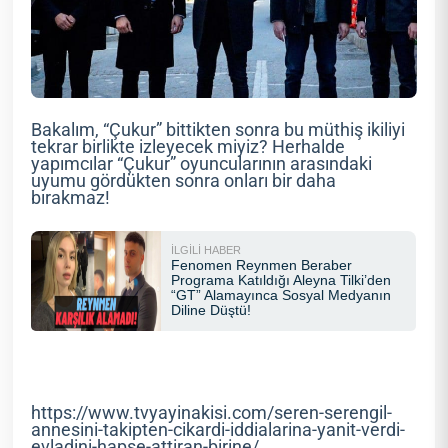
Bakalım, “Çukur” bittikten sonra bu müthiş ikiliyi
tekrar birlikte izleyecek miyiz? Herhalde
yapımcılar “Çukur” oyuncularının arasındaki
uyumu gördükten sonra onları bir daha
bırakmaz!
https://www.tvyayinakisi.com/seren-serengil-
annesini-takipten-cikardi-iddialarina-yanit-verdi-
evladini-hapse-attiran-birine/