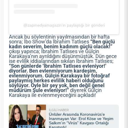
@zapmedyamagazin’in paylaştığı bir gönderi
Ancak bu söylentinin yayılmasından bir hafta
sonra; İbo Show’da İbrahim Tatlıses
“Ben güçlü
kadın severim, benim kadınım güçlü olacak!”
çıkışı yapınca; İbrahim Tatlıses ve Gülçin
Karakaya’nın ayrıldığını düşünmüştük. Dün gece
ise evlilik iddialarından sıkılan İbrahim Tatlıses;
“Son günlerde ‘İbrahim Tatlıses evleniyor!’
diyorlar. Ben evlenmiyorum kardeşim,
evlenmiyorum. Gülçin Karakaya bir fotoğraf
paylaymış herkes evlilik haberi olduğunu
söylüyor. Öyle bir şey yok, ben değil genel
müdürüm Şule evleniyor!”
diyerek Gülçin
Karakaya ile evlenmeyeceğini açıkladı!