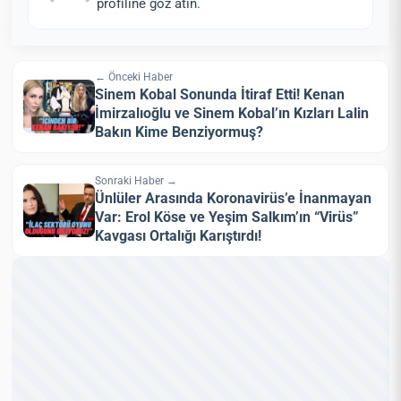
profiline göz atın.
← Önceki Haber
Sinem Kobal Sonunda İtiraf Etti! Kenan
İmirzalıoğlu ve Sinem Kobal’ın Kızları Lalin
Bakın Kime Benziyormuş?
Sonraki Haber →
Ünlüler Arasında Koronavirüs’e İnanmayan
Var: Erol Köse ve Yeşim Salkım’ın “Virüs”
Kavgası Ortalığı Karıştırdı!