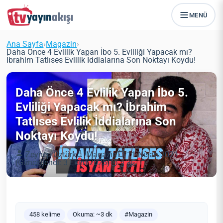
MENÜ
Ana Sayfa
›
Magazin
›
Daha Önce 4 Evlilik Yapan İbo 5. Evliliği Yapacak mı?
İbrahim Tatlıses Evlilik İddialarına Son Noktayı Koydu!
Daha Önce 4 Evlilik Yapan İbo 5.
Evliliği Yapacak mı? İbrahim
Tatlıses Evlilik İddialarına Son
Noktayı Koydu!
Zeynep Öztürk
Magazin
11 Nisan 2021
(Güncellendi: 3 Ekim 2025)
3 dk
458 kelime
Okuma: ~3 dk
#Magazin