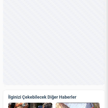
İlginizi Çekebilecek Diğer Haberler