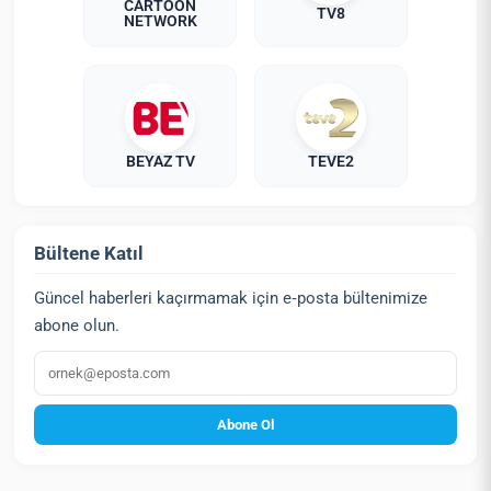
CARTOON
TV8
NETWORK
BEYAZ TV
TEVE2
Bültene Katıl
Güncel haberleri kaçırmamak için e‑posta bültenimize
abone olun.
E‑posta
Abone Ol