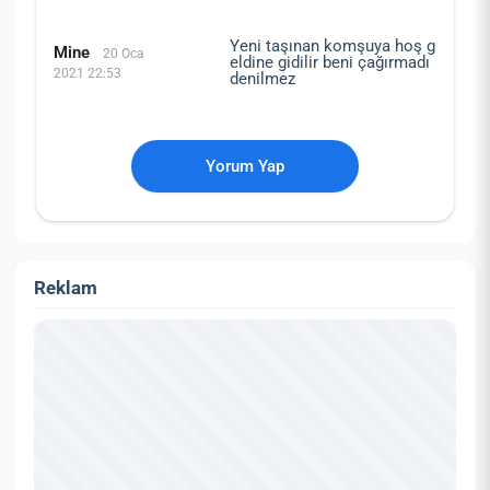
Yeni taşınan komşuya hoş g
Mine
20 Oca
eldine gidilir beni çağırmadı
2021 22:53
denilmez
Yorum Yap
Reklam