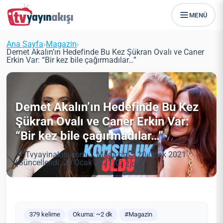
MENÜ
Ana Sayfa
›
Magazin
›
Demet Akalın’ın Hedefinde Bu Kez Şükran Ovalı ve Caner
Erkin Var: “Bir kez bile çağırmadılar…”
Demet Akalın’ın Hedefinde Bu Kez
Şükran Ovalı ve Caner Erkin Var:
“Bir kez bile çağırmadılar…”
Tvyayinakisi.com
Magazin
20 Ocak 2021
(Güncellendi: 20 Ocak 2021)
2 dk
379 kelime
Okuma: ~2 dk
#Magazin