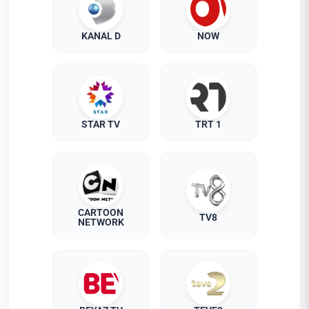
KANAL D
NOW
STAR TV
TRT 1
CARTOON
TV8
NETWORK