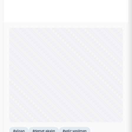
#alişan
#demet akalın
#yeliz yeşilmen