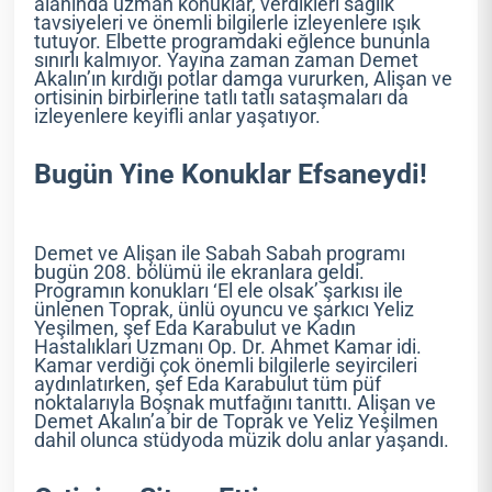
alanında uzman konuklar, verdikleri sağlık
tavsiyeleri ve önemli bilgilerle izleyenlere ışık
tutuyor. Elbette programdaki eğlence bununla
sınırlı kalmıyor. Yayına zaman zaman Demet
Akalın’ın kırdığı potlar damga vururken, Alişan ve
ortisinin birbirlerine tatlı tatlı sataşmaları da
izleyenlere keyifli anlar yaşatıyor.
Bugün Yine Konuklar Efsaneydi!
Demet ve Alişan ile Sabah Sabah programı
bugün 208. bölümü ile ekranlara geldi.
Programın konukları ‘El ele olsak’ şarkısı ile
ünlenen Toprak, ünlü oyuncu ve şarkıcı Yeliz
Yeşilmen, şef Eda Karabulut ve Kadın
Hastalıkları Uzmanı Op. Dr. Ahmet Kamar idi.
Kamar verdiği çok önemli bilgilerle seyircileri
aydınlatırken, şef Eda Karabulut tüm püf
noktalarıyla Boşnak mutfağını tanıttı. Alişan ve
Demet Akalın’a bir de Toprak ve Yeliz Yeşilmen
dahil olunca stüdyoda müzik dolu anlar yaşandı.