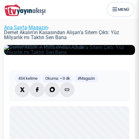
MENÜ
Demet Akalın’ın Kasasından
Alişan’a Sitem Çıktı: Yüz Milyarlık
Ana Sayfa
›
Magazin
›
mı Taktın Sen Bana
Demet Akalın’ın Kasasından Alişan’a Sitem Çıktı: Yüz
Milyarlık mı Taktın Sen Bana
Zeynep Öztürk
Magazin
27 Mayıs 2021
(Güncellendi: 3 Ekim 2025)
3 dk
434 kelime
Okuma: ~3 dk
#Magazin