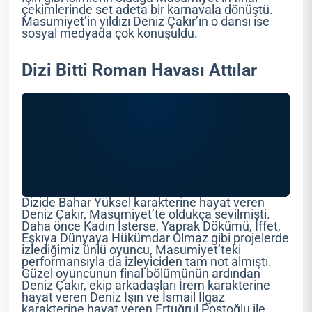
çekimlerinde set adeta bir karnavala dönüştü.
Masumiyet’in yıldızı Deniz Çakır’ın o dansı ise
sosyal medyada çok konuşuldu.
Dizi Bitti Roman Havası Attılar
Dizide Bahar Yüksel karakterine hayat veren
Deniz Çakır, Masumiyet’te oldukça sevilmişti.
Daha önce Kadın İsterse, Yaprak Dökümü, İffet,
Eşkıya Dünyaya Hükümdar Olmaz gibi projelerde
izlediğimiz ünlü oyuncu, Masumiyet’teki
performansıyla da izleyiciden tam not almıştı.
Güzel oyuncunun final bölümünün ardından
Deniz Çakır, ekip arkadaşları İrem karakterine
hayat veren Deniz Işın ve İsmail Ilgaz
karakterine hayat veren Ertuğrul Postoğlu ile