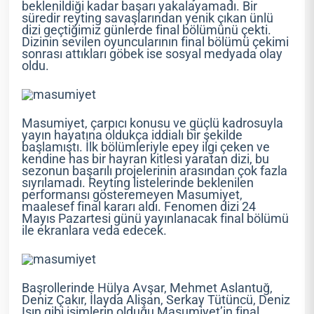
beklenildiği kadar başarı yakalayamadı. Bir
süredir reyting savaşlarından yenik çıkan ünlü
dizi geçtiğimiz günlerde final bölümünü çekti.
Dizinin sevilen oyuncularının final bölümü çekimi
sonrası attıkları göbek ise sosyal medyada olay
oldu.
Masumiyet, çarpıcı konusu ve güçlü kadrosuyla
yayın hayatına oldukça iddialı bir şekilde
başlamıştı. İlk bölümleriyle epey ilgi çeken ve
kendine has bir hayran kitlesi yaratan dizi, bu
sezonun başarılı projelerinin arasından çok fazla
sıyrılamadı. Reyting listelerinde beklenilen
performansı gösteremeyen Masumiyet,
maalesef final kararı aldı. Fenomen dizi 24
Mayıs Pazartesi günü yayınlanacak final bölümü
ile ekranlara veda edecek.
Başrollerinde Hülya Avşar, Mehmet Aslantuğ,
Deniz Çakır, İlayda Alişan, Serkay Tütüncü, Deniz
Işın gibi isimlerin olduğu Masumiyet’in final