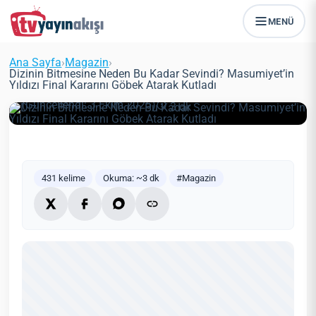
MENÜ
Dizinin Bitmesine Neden Bu Kadar
Sevindi? Masumiyet’in Yıldızı Final
Ana Sayfa
›
Magazin
›
Kararını Göbek Atarak Kutladı
Dizinin Bitmesine Neden Bu Kadar Sevindi? Masumiyet’in
Yıldızı Final Kararını Göbek Atarak Kutladı
Zeynep Öztürk
Magazin
21 Mayıs 2021
(Güncellendi: 3 Ekim 2025)
3 dk
431 kelime
Okuma: ~3 dk
#Magazin