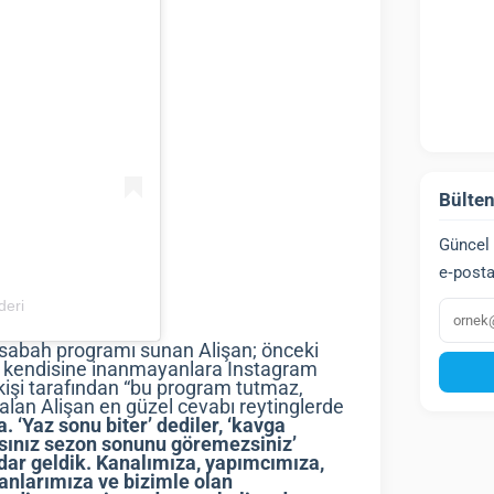
Bülten
Güncel 
e‑posta
E‑post
deri
a sabah programı sunan Alişan; önceki
 kendisine inanmayanlara Instagram
kişi tarafından “bu program tutmaz,
an Alişan en güzel cevabı reytinglerde
 ‘Yaz sonu biter’ dediler, ‘kavga
zsınız sezon sonunu göremezsiniz’
adar geldik. Kanalımıza, yapımcımıza,
anlarımıza ve bizimle olan