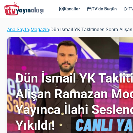
Kanallar
TV'de Bugün
TV
Ana Sayfa
›
Magazin
›
Dün İsmail YK Taklitinden Sonra Alişan
Dün İsmail YK Takli
Alişan Ramazan Mod
Yayınca İlahi Seslen
Yıkıldı!