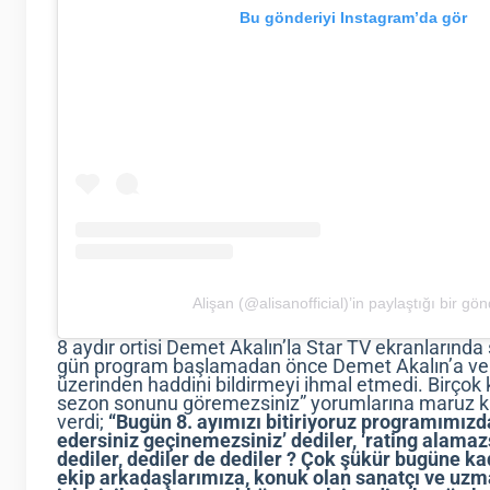
Bu gönderiyi Instagram’da gör
Alişan (@alisanofficial)’in paylaştığı bir gön
8 aydır ortisi Demet Akalın’la Star TV ekranlarınd
gün program başlamadan önce Demet Akalın’a ve
üzerinden haddini bildirmeyi ihmal etmedi. Birçok 
sezon sonunu göremezsiniz” yorumlarına maruz kal
verdi;
“Bugün 8. ayımızı bitiriyoruz programımızda.
edersiniz geçinemezsiniz’ dediler, ‘rating alama
dediler, dediler de dediler ? Çok şükür bugüne k
ekip arkadaşlarımıza, konuk olan sanatçı ve uzm