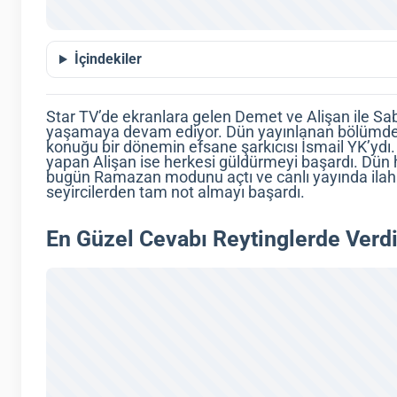
İçindekiler
Star TV’de ekranlara gelen Demet ve Alişan ile S
yaşamaya devam ediyor. Dün yayınlanan bölümde A
konuğu bir dönemin efsane şarkıcısı İsmail YK’ydı. 
yapan Alişan ise herkesi güldürmeyi başardı. Dün 
bugün Ramazan modunu açtı ve canlı yayında ilahi s
seyircilerden tam not almayı başardı.
En Güzel Cevabı Reytinglerde Verdi