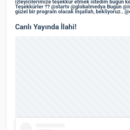
izleyicilerimize teşekkür etmek istedim bugün 
Teşekkürler ?? @startv @globalmedya Bugün @i
güzel bir program olacak İnşallah, bekliyoruz.. 
Canlı Yayında İlahi!