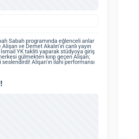
abah Sabah programında eğlenceli anlar
lişan ve Demet Akalın’ın canlı yayın
İsmail YK takliti yaparak stüdyoya giriş
herkesi gülmekten kırıp geçen Alişan;
eslendirdi! Alişan’ın ilahi performansı
!