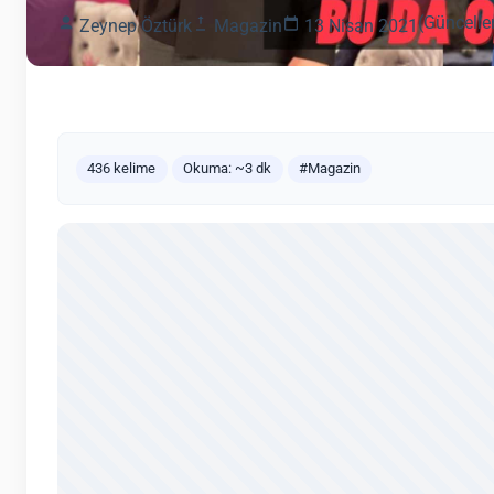
(Güncelle
Zeynep Öztürk
Magazin
13 Nisan 2021
436 kelime
Okuma: ~3 dk
#Magazin