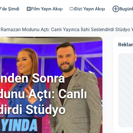
'de Şimdi
Film Yayın Akışı
Dizi Yayın Akışı
Bugün
 Ramazan Modunu Açtı: Canlı Yayınca İlahi Seslendirdi Stüdyo Yı
Rekla
tinden Sonra
unu Açtı: Canlı
dirdi Stüdyo