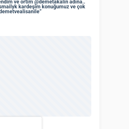
kendim ve ortim @demetakalin adına..
smailyk kardeşim konuğumuz ve çok
@demetvealisanile”