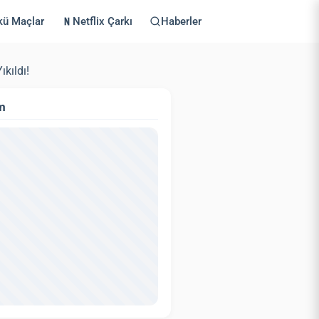
kü Maçlar
Netflix Çarkı
Haberler
kıldı!
m