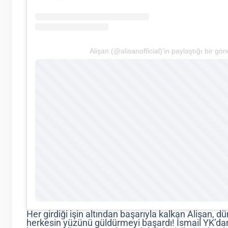
Alişan (@alisanofficial)’in paylaştığı bir gön
Her girdiği işin altından başarıyla kalkan Alişan, dü
herkesin yüzünü güldürmeyi başardı! İsmail YK’da