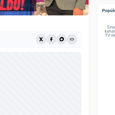
ndi: 3 Ekim 2025)
3 dk
Popüle
Sıra
kanal
TV re