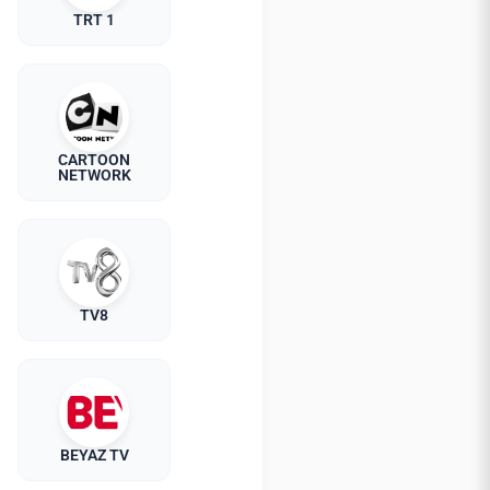
TRT 1
CARTOON
NETWORK
TV8
BEYAZ TV