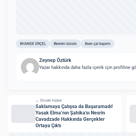
#HANDE ERÇEL
#kerem bürsin
#sen çal kapımı
Zeynep Öztürk
Yazar hakkında daha fazla içerik için profiline gö
← Önceki Haber
Saklamaya Çalışsa da Başaramadı!
Yasak Elma’nın Şahika’sı Nesrin
Cavadzade Hakkında Gerçekler
Ortaya Çıktı