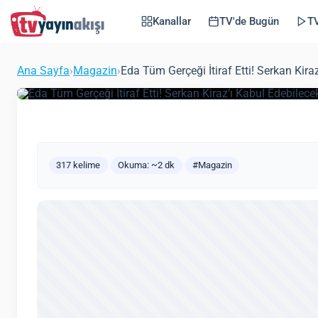
Kiraz’ı Kabul Edebil
Kanallar
TV'de Bugün
TV
Kapımı 42. Bölüm F
Ana Sayfa
›
Magazin
›
Eda Tüm Gerçeği İtiraf Etti! Serkan Ki
(Güncel
Zeynep Öztürk
Magazin
20 Haziran 2021
317 kelime
Okuma: ~2 dk
#Magazin