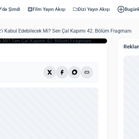
ecek Mi? Sen Çal
'de Şimdi
Film Yayın Akışı
Dizi Yayın Akışı
Bugün
ragmanı
raz’ı Kabul Edebilecek Mi? Sen Çal Kapımı 42. Bölüm Fragmanı
lendi: 3 Ekim 2025)
2 dk
Rekla