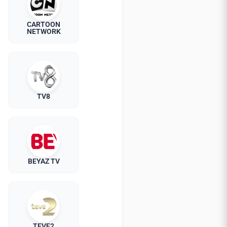
CARTOON
NETWORK
TV8
BEYAZ TV
TEVE2