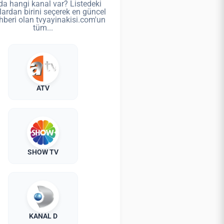
da hangi kanal var? Listedeki
lardan birini seçerek en güncel
hberi olan tvyayinakisi.com'un
tüm...
ATV
SHOW TV
KANAL D