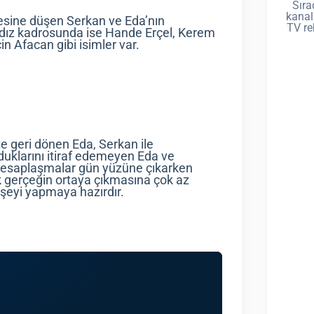
Sıra
kanal
çesine düşen Serkan ve Eda’nın
TV re
ldız kadrosunda ise Hande Erçel, Kerem
in Afacan gibi isimler var.
kte geri dönen Eda, Serkan ile
olduklarını itiraf edemeyen Eda ve
n hesaplaşmalar gün yüzüne çıkarken
k gerçeğin ortaya çıkmasına çok az
 şeyi yapmaya hazırdır.