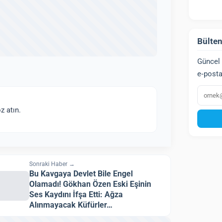
Bülten
Güncel 
e‑posta
E‑post
z atın.
Sonraki Haber →
Bu Kavgaya Devlet Bile Engel
Olamadı! Gökhan Özen Eski Eşinin
Ses Kaydını İfşa Etti: Ağza
Alınmayacak Küfürler…