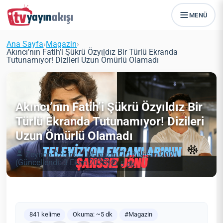
MENÜ
Ana Sayfa
›
Magazin
›
Akıncı’nın Fatih’i Şükrü Özyıldız Bir Türlü Ekranda
Tutunamıyor! Dizileri Uzun Ömürlü Olamadı
Akıncı’nın Fatih’i Şükrü Özyıldız Bir
Türlü Ekranda Tutunamıyor! Dizileri
Uzun Ömürlü Olamadı
Zeynep Öztürk
Magazin
18 Nisan 2021
(Güncellendi: 3 Ekim 2025)
5 dk
841 kelime
Okuma: ~5 dk
#Magazin