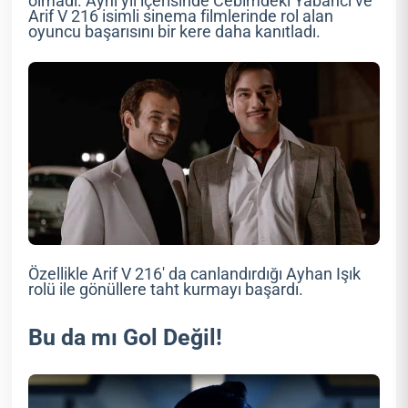
olmadı. Aynı yıl içerisinde Cebimdeki Yabancı ve
Arif V 216 isimli sinema filmlerinde rol alan
oyuncu başarısını bir kere daha kanıtladı.
Özellikle Arif V 216′ da canlandırdığı Ayhan Işık
rolü ile gönüllere taht kurmayı başardı.
Bu da mı Gol Değil!