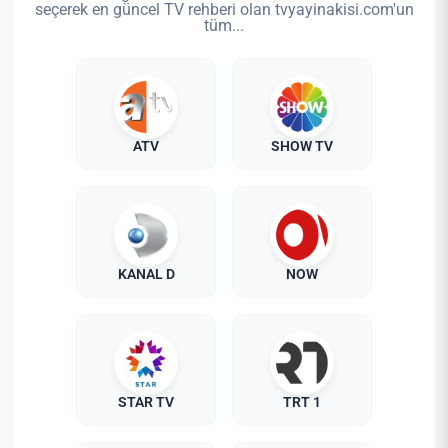
seçerek en güncel TV rehberi olan tvyayinakisi.com'un
tüm...
ATV
SHOW TV
KANAL D
NOW
STAR TV
TRT 1