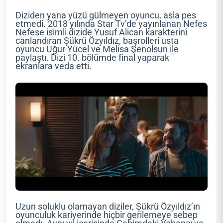
Diziden yana yüzü gülmeyen oyuncu, asla pes
etmedi. 2018 yılında Star Tv’de yayınlanan Nefes
Nefese isimli dizide Yusuf Alican karakterini
canlandıran Şükrü Özyıldız, başrolleri usta
oyuncu Uğur Yücel ve Melisa Şenolsun ile
paylaştı. Dizi 10. bölümde final yaparak
ekranlara veda etti.
Uzun soluklu olamayan diziler, Şükrü Özyıldız’ın
oyunculuk kariyerinde hiçbir gerilemeye sebep