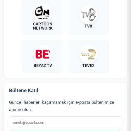
CARTOON
TV8
NETWORK
BEYAZ TV
TEVE2
Bültene Katıl
Güncel haberleri kaçırmamak için e‑posta bültenimize
abone olun.
E‑posta