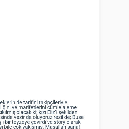
lerin de tarifini takipçileriyle
ğını ve marifetlerini cümle aleme
lmış olacak ki; kızı Eliz’i şekilden
yesinde vezir de oluyoruz rezil de; Buse
şlı bir teyzeye çevirdi ve story olarak
resi bile çok yakışmış. Maşallah sana!