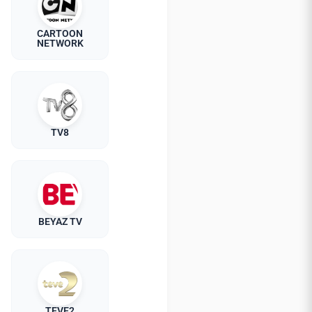
CARTOON
NETWORK
TV8
BEYAZ TV
TEVE2