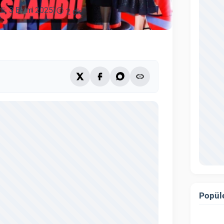
di: 3 Ekim 2025)
2 dk
Popüle