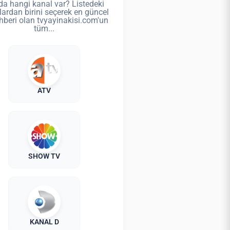
da hangi kanal var? Listedeki
lardan birini seçerek en güncel
hberi olan tvyayinakisi.com'un
tüm...
ATV
SHOW TV
KANAL D