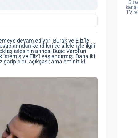
Sıra
kanal
TV re
lemeye devam ediyor! Burak ve Eliz’le
saplarından kendileri ve aileleriyle ilgili
ktaş ailesinin annesi Buse Varol’un
k istemiş ve Eliz’i yaşlandırmış. Daha iki
az garip oldu açıkçası; ama eminiz ki