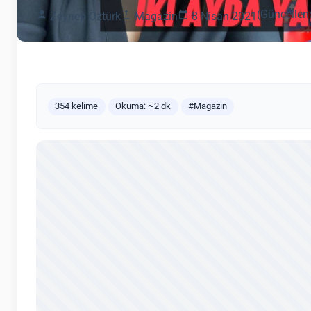
(Güncellen
Zeynep Öztürk
Magazin
8 Nisan 2021
354 kelime
Okuma: ~2 dk
#Magazin