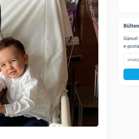
Bülten
Güncel 
e‑posta
E‑post