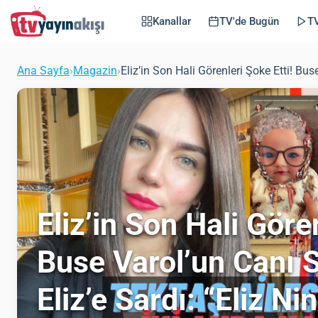
Kanallar
TV'de Bugün
TV
Ana Sayfa
›
Magazin
›
Eliz’in Son Hali Görenleri Şoke Etti! Buse
Eliz’in Son Hali Göre
Buse Varol’un Canı S
Eliz’e Sardı: “Eliz Nin