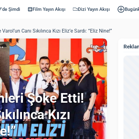
'de Şimdi
Film Yayın Akışı
Dizi Yayın Akışı
Bugün
 Varol’un Canı Sıkılınca Kızı Eliz’e Sardı: “Eliz Nine!”
Rekla
nleri Şoke Etti!
ıkılınca Kızı
e!”