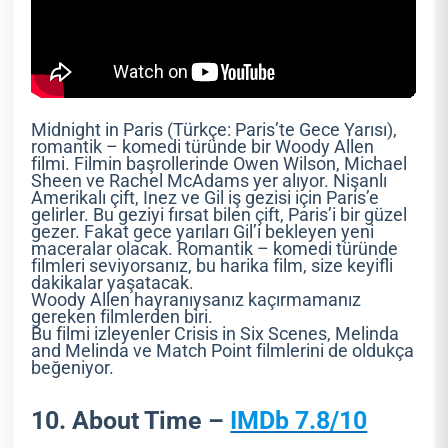
Midnight in Paris (Türkçe: Paris’te Gece Yarısı),
romantik – komedi türünde bir Woody Allen
filmi. Filmin başrollerinde Owen Wilson, Michael
Sheen ve Rachel McAdams yer alıyor. Nişanlı
Amerikalı çift, Inez ve Gil iş gezisi için Paris’e
gelirler. Bu geziyi fırsat bilen çift, Paris’i bir güzel
gezer. Fakat gece yarıları Gil’i bekleyen yeni
maceralar olacak. Romantik – komedi türünde
filmleri seviyorsanız, bu harika film, size keyifli
dakikalar yaşatacak.
Woody Allen hayranıysanız kaçırmamanız
gereken filmlerden biri.
Bu filmi izleyenler Crisis in Six Scenes, Melinda
and Melinda ve Match Point filmlerini de oldukça
beğeniyor.
10. About Time –
IMDb 7.8/10