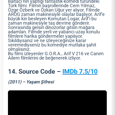
Baltacı’nın yaptığı fantastik-komedi türündeki
Türk filmi. Filmin başrollerinde Cem Yılmaz,
Özge Özberk ve Özkan Uğur yer alıyor. Filmde
AROG zaman makinesiyle olaylar başlıyor. Arif’e
büyük kin besleyen Komutan Logar, Arif’i bu
zaman makinesiyle taş devrine gönderir.
Sonrasında gelsin dinozorlar gitsin mağara
adamları. Filmde yerli ve yabancı uzay konulu
filmlere harika göndermeler yapılıyor.
Sıkıldıysanız ve ne izleyeceğinize karar
veremediyseniz bu komediye mutlaka şahit
olmalısınız.
Bu filmi izleyenler G.O.R.A., Arif V 216 ve Canım
Ailem filmlerini de beğenerek izliyor.
14. Source Code –
IMDb 7.5/10
(2011) – Yaşam Şifresi