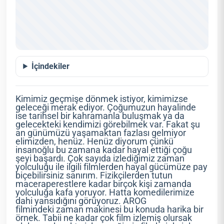
İçindekiler
Kimimiz geçmişe dönmek istiyor, kimimizse
geleceği merak ediyor. Çoğumuzun hayalinde
ise tarihsel bir kahramanla buluşmak ya da
gelecekteki kendimizi görebilmek var. Fakat şu
an günümüzü yaşamaktan fazlası gelmiyor
elimizden, henüz. Henüz diyorum çünkü
insanoğlu bu zamana kadar hayal ettiği çoğu
şeyi başardı. Çok sayıda izlediğimiz zaman
yolculuğu ile ilgili filmlerden hayal gücümüze pay
biçebilirsiniz sanırım. Fizikçilerden tutun
maceraperestlere kadar birçok kişi zamanda
yolculuğa kafa yoruyor. Hatta komedilerimize
dahi yansıdığını görüyoruz. AROG
filmindeki zaman makinesi bu konuda harika bir
örnek. Tabii ne kadar çok film izlemiş olursak