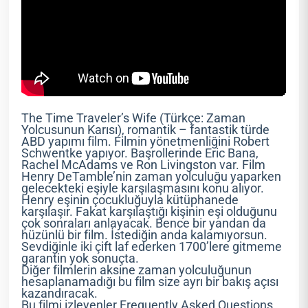
The Time Traveler’s Wife (Türkçe: Zaman
Yolcusunun Karısı), romantik – fantastik türde
ABD yapımı film. Filmin yönetmenliğini Robert
Schwentke yapıyor. Başrollerinde Eric Bana,
Rachel McAdams ve Ron Livingston var. Film
Henry DeTamble’nin zaman yolculuğu yaparken
gelecekteki eşiyle karşılaşmasını konu alıyor.
Henry eşinin çocukluğuyla kütüphanede
karşılaşır. Fakat karşılaştığı kişinin eşi olduğunu
çok sonraları anlayacak. Bence bir yandan da
hüzünlü bir film. İstediğin anda kalamıyorsun.
Sevdiğinle iki çift laf ederken 1700’lere gitmeme
garantin yok sonuçta.
Diğer filmlerin aksine zaman yolculuğunun
hesaplanamadığı bu film size ayrı bir bakış açısı
kazandıracak.
Bu filmi izleyenler Frequently Asked Questions