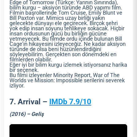
Edge of Tomorrow (Türkçe: Yarının Sınırında),
bilim kurgu – aksiyon türünde ABD yapımı film.
Filmin başrollerinde Tom Cruise, Emily Blunt ve
Bill Paxton var. Mimics uzay birliği yakın
gelecekte dünyayı ele geçirecek. Birçok şehri
yok edip insan soyunu tehlikeye sokacak. Hiçbir
insan ordusunun gücü bu birliğin gücüne
yetmeyecek. Bu filmde ordu içinde bulunan Bill
Cage’in hikayesini izleyeceğiz. Ne kadar aksiyon
türünde de olsa beni hüzünlendirdiğini
söyleyebilirim. Gerçekten son dönemdeki en
filmlerden olabilir.
Eğer iyi bir bilim kurgu izlemek istiyorsanız harika
bir seçenek.
Bu filmi izleyenler Minority Report, War of The
Worlds ve Mission: Impossible serilerini severek
izliyor.
7. Arrival –
IMDb 7.9/10
(2016) – Geliş