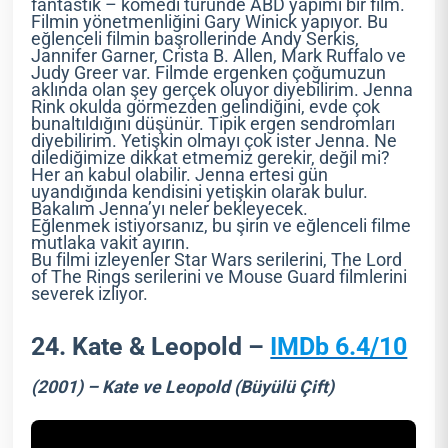
fantastik – komedi türünde ABD yapımı bir film.
Filmin yönetmenliğini Gary Winick yapıyor. Bu
eğlenceli filmin başrollerinde Andy Serkis,
Jannifer Garner, Crista B. Allen, Mark Ruffalo ve
Judy Greer var. Filmde ergenken çoğumuzun
aklında olan şey gerçek oluyor diyebilirim. Jenna
Rink okulda görmezden gelindiğini, evde çok
bunaltıldığını düşünür. Tipik ergen sendromları
diyebilirim. Yetişkin olmayı çok ister Jenna. Ne
dilediğimize dikkat etmemiz gerekir, değil mi?
Her an kabul olabilir. Jenna ertesi gün
uyandığında kendisini yetişkin olarak bulur.
Bakalım Jenna’yı neler bekleyecek.
Eğlenmek istiyorsanız, bu şirin ve eğlenceli filme
mutlaka vakit ayırın.
Bu filmi izleyenler Star Wars serilerini, The Lord
of The Rings serilerini ve Mouse Guard filmlerini
severek izliyor.
24. Kate & Leopold –
IMDb 6.4/10
(2001) – Kate ve Leopold (Büyülü Çift)