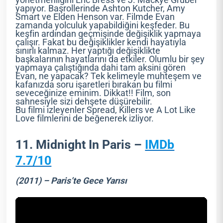
yönetmenliğini Eric Bress ve J. Mackye Gruber
yapıyor. Başrollerinde Ashton Kutcher, Amy
Smart ve Elden Henson var. Filmde Evan
zamanda yolculuk yapabildiğini keşfeder. Bu
keşfin ardından geçmişinde değişiklik yapmaya
çalışır. Fakat bu değişiklikler kendi hayatıyla
sınırlı kalmaz. Her yaptığı değişiklikte
başkalarının hayatlarını da etkiler. Olumlu bir şey
yapmaya çalıştığında dahi tam aksini gören
Evan, ne yapacak? Tek kelimeyle muhteşem ve
kafanızda soru işaretleri bırakan bu filmi
seveceğinize eminim. Dikkat!! Film, son
sahnesiyle sizi dehşete düşürebilir.
Bu filmi izleyenler Spread, Killers ve A Lot Like
Love filmlerini de beğenerek izliyor.
11. Midnight In Paris –
IMDb
7.7/10
(2011) – Paris’te Gece Yarısı