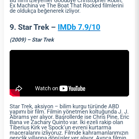
Bu filmi izleyenler Goodbye Christopher Robin,
Ex Machina ve The Boat That Rocked filmlerini
de oldukça beğenerek izliyor.
9. Star Trek –
IMDb 7.9/10
(2009) – Star Trek
Star Trek, aksiyon – bilim kurgu türünde ABD
yapımı bir film. Filmin yönetmen koltuğunda J. J.
Abrams yer alıyor. Başrollerde ise Chris Pine, Eric
Bana ve Zachary Quinto var. İki ezeli rakip olan
Tiberius Kirk ve Spock’un evreni kurtarma
maceralarını izliyoruz. Filmde kahramanlarımızın
gençlik yıllarına dönüşler yer alıyor. Ayrıca filmin