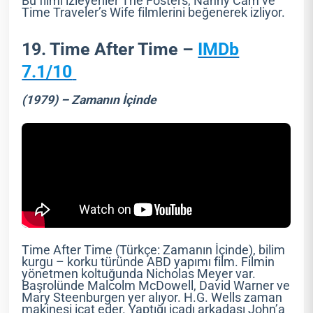
Bu filmi izleyenler The Fosters, Nanny Cam ve
Time Traveler’s Wife filmlerini beğenerek izliyor.
19. Time After Time –
IMDb
7.1/10
(1979) – Zamanın İçinde
Time After Time (Türkçe: Zamanın İçinde), bilim
kurgu – korku türünde ABD yapımı film. Filmin
yönetmen koltuğunda Nicholas Meyer var.
Başrolünde Malcolm McDowell, David Warner ve
Mary Steenburgen yer alıyor. H.G. Wells zaman
makinesi icat eder. Yaptığı icadı arkadaşı John’a