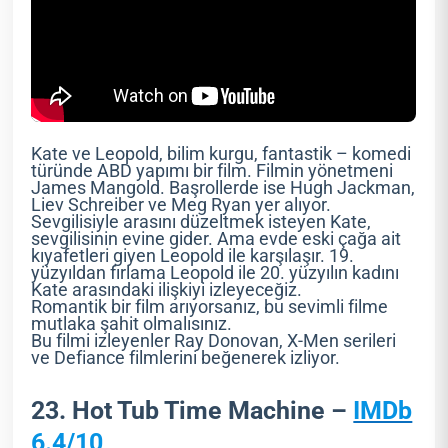
Kate ve Leopold, bilim kurgu, fantastik – komedi
türünde ABD yapımı bir film. Filmin yönetmeni
James Mangold. Başrollerde ise Hugh Jackman,
Liev Schreiber ve Meg Ryan yer alıyor.
Sevgilisiyle arasını düzeltmek isteyen Kate,
sevgilisinin evine gider. Ama evde eski çağa ait
kıyafetleri giyen Leopold ile karşılaşır. 19.
yüzyıldan fırlama Leopold ile 20. yüzyılın kadını
Kate arasındaki ilişkiyi izleyeceğiz.
Romantik bir film arıyorsanız, bu sevimli filme
mutlaka şahit olmalısınız.
Bu filmi izleyenler Ray Donovan, X-Men serileri
ve Defiance filmlerini beğenerek izliyor.
23. Hot Tub Time Machine –
IMDb
6.4/10