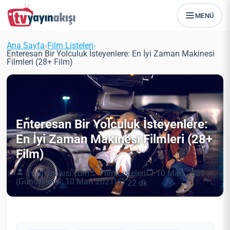
MENÜ
Ana Sayfa
›
Film Listeleri
›
Enteresan Bir Yolculuk İsteyenlere: En İyi Zaman Makinesi
Filmleri (28+ Film)
Enteresan Bir Yolculuk İsteyenlere:
En İyi Zaman Makinesi Filmleri (28+
Film)
Tvyayinakisi.com
Film Listeleri
10 Mart 2021
(Güncellendi: 10 Mart 2021)
22 dk