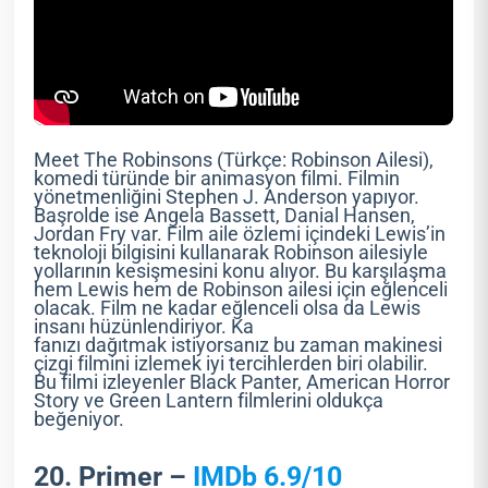
Meet The Robinsons (Türkçe: Robinson Ailesi),
komedi türünde bir animasyon filmi. Filmin
yönetmenliğini Stephen J. Anderson yapıyor.
Başrolde ise Angela Bassett, Danial Hansen,
Jordan Fry var. Film aile özlemi içindeki Lewis’in
teknoloji bilgisini kullanarak Robinson ailesiyle
yollarının kesişmesini konu alıyor. Bu karşılaşma
hem Lewis hem de Robinson ailesi için eğlenceli
olacak. Film ne kadar eğlenceli olsa da Lewis
insanı hüzünlendiriyor. Ka
fanızı dağıtmak istiyorsanız bu zaman makinesi
çizgi filmini izlemek iyi tercihlerden biri olabilir.
Bu filmi izleyenler Black Panter, American Horror
Story ve Green Lantern filmlerini oldukça
beğeniyor.
20. Primer –
IMDb 6.9/10