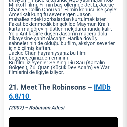
aksiyon – macera türünde ABD yapımı, bir Rob
Minkoff filmi. Filmin başrollerinde Jet Li, Jackie
Chan ve Collin Chou var. Filmin konusu ise şöyle:
Amerikalı kung fu sever ergen Jason,
mahallesindeki zorbalardan kurtulmak ister.
Fakat beklenmedik bir şekilde Maymun Kral’ı
kurtarma görevini üstlenmek durumunda kalır.
Yolu Antik Çin’e düşen Jason’ın macera dolu
hikayesine şahit olacağız. Harika dövüş
sahnelerinin de olduğu bu film, aksiyon severler
için biçilmiş kaftan.
Jackie Chan hayranıysanız bu filmi
beğeneceğinizden eminim.
Bu filmi izleyenler Se Ying Diu Sau (Kartalın
Gölgesi), Zui Quan (Küçük Dev Adam) ve War
filmlerini de ilgiyle izliyor.
21. Meet The Robinsons –
IMDb
6.8/10
(2007) – Robinson Ailesi