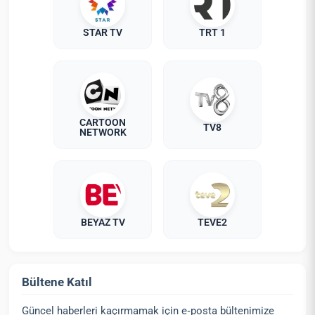
STAR TV
TRT 1
CARTOON
TV8
NETWORK
BEYAZ TV
TEVE2
Bültene Katıl
Güncel haberleri kaçırmamak için e‑posta bültenimize