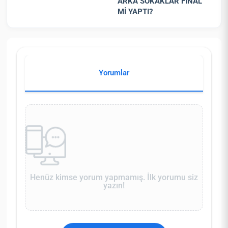
ARKA SOKAKLAR FİNAL
Mİ YAPTI?
Yorumlar
Henüz kimse yorum yapmamış. İlk yorumu siz
yazın!