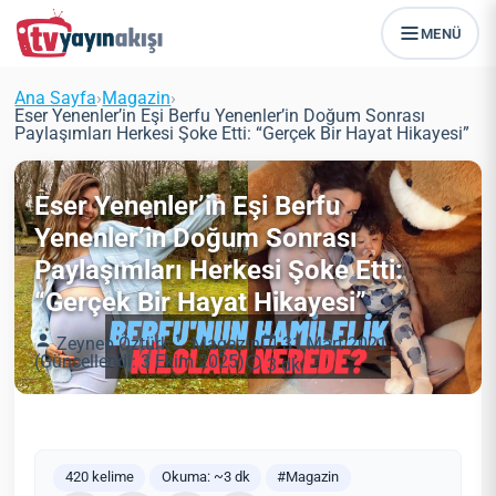
MENÜ
Ana Sayfa
›
Magazin
›
Eser Yenenler’in Eşi Berfu Yenenler’in Doğum Sonrası
Paylaşımları Herkesi Şoke Etti: “Gerçek Bir Hayat Hikayesi”
Eser Yenenler’in Eşi Berfu
Yenenler’in Doğum Sonrası
Paylaşımları Herkesi Şoke Etti:
“Gerçek Bir Hayat Hikayesi”
Zeynep Öztürk
Magazin
31 Mart 2021
(Güncellendi: 3 Ekim 2025)
3 dk
420 kelime
Okuma: ~3 dk
#Magazin