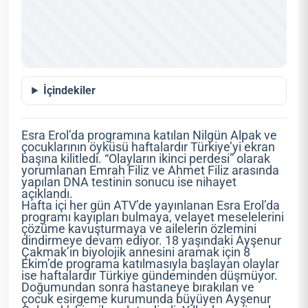
İçindekiler
Esra Erol’da programına katılan Nilgün Alpak ve
çocuklarının öyküsü haftalardır Türkiye’yi ekran
başına kilitledi. “Olayların ikinci perdesi” olarak
yorumlanan Emrah Filiz ve Ahmet Filiz arasında
yapılan DNA testinin sonucu ise nihayet
açıklandı.
Hafta içi her gün ATV’de yayınlanan Esra Erol’da
programı kayıpları bulmaya, velayet meselelerini
çözüme kavuşturmaya ve ailelerin özlemini
dindirmeye devam ediyor. 18 yaşındaki Ayşenur
Çakmak’ın biyolojik annesini aramak için 8
Ekim’de programa katılmasıyla başlayan olaylar
ise haftalardır Türkiye gündeminden düşmüyor.
Doğumundan sonra hastaneye bırakılan ve
çocuk esirgeme kurumunda büyüyen Ayşenur