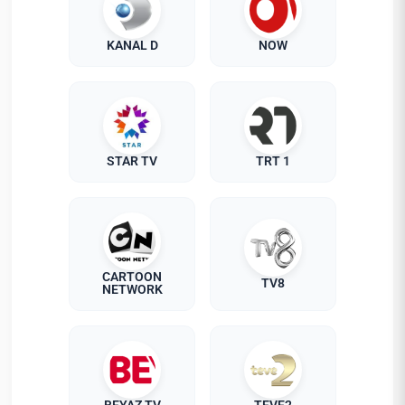
KANAL D
NOW
STAR TV
TRT 1
CARTOON
TV8
NETWORK