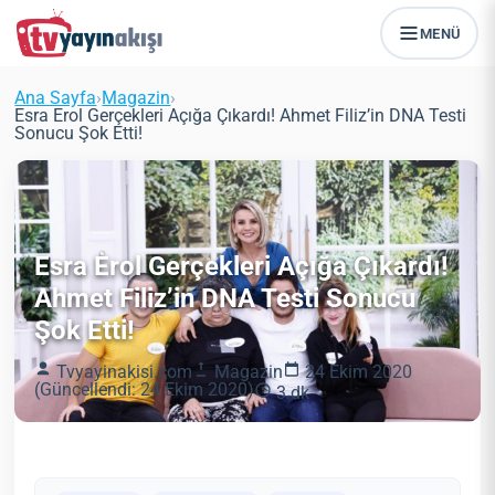
MENÜ
Ana Sayfa
›
Magazin
›
Esra Erol Gerçekleri Açığa Çıkardı! Ahmet Filiz’in DNA Testi
Sonucu Şok Etti!
Esra Erol Gerçekleri Açığa Çıkardı!
Ahmet Filiz’in DNA Testi Sonucu
Şok Etti!
Tvyayinakisi.com
Magazin
24 Ekim 2020
(Güncellendi: 24 Ekim 2020)
3 dk