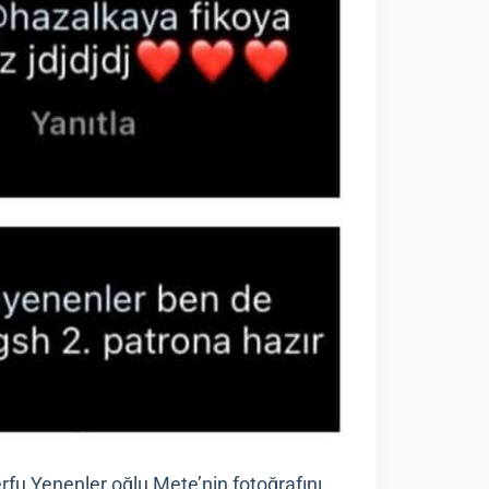
fu Yenenler oğlu Mete’nin fotoğrafını