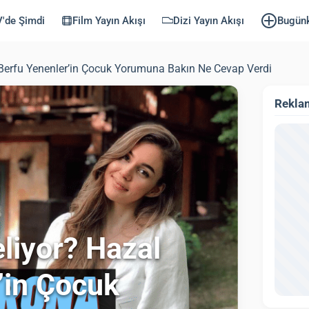
'de Şimdi
Film Yayın Akışı
Dizi Yayın Akışı
Bugün
 Berfu Yenenler’in Çocuk Yorumuna Bakın Ne Cevap Verdi
Rekla
liyor? Hazal
’in Çocuk