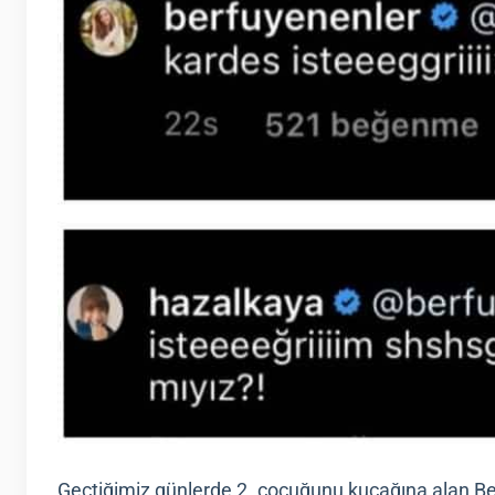
Geçtiğimiz günlerde 2. çocuğunu kucağına alan Ber