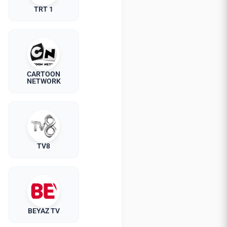
TRT 1
CARTOON
NETWORK
TV8
BEYAZ TV