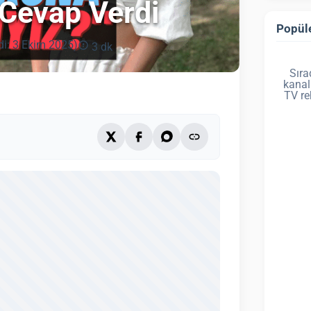
Cevap Verdi
Popüle
di: 3 Ekim 2025)
3 dk
Sıra
kanal
TV re