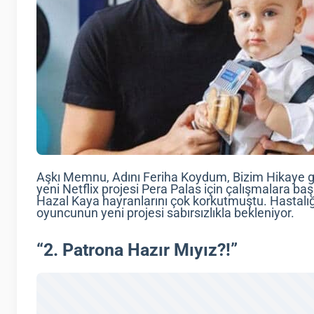
Aşkı Memnu, Adını Feriha Koydum, Bizim Hikaye gib
yeni Netflix projesi Pera Palas için çalışmalara ba
Hazal Kaya hayranlarını çok korkutmuştu. Hastalığı
oyuncunun yeni projesi sabırsızlıkla bekleniyor.
“2. Patrona Hazır Mıyız?!”