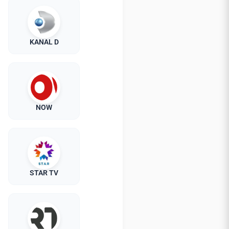
KANAL D
NOW
STAR TV