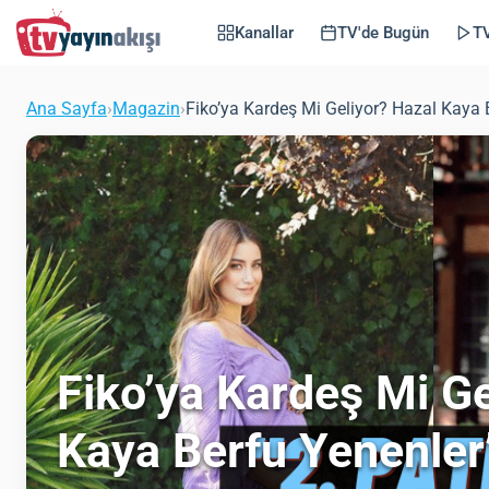
Kanallar
TV'de Bugün
TV
Ana Sayfa
›
Magazin
›
Fiko’ya Kardeş Mi Geliyor? Hazal Kaya
Fiko’ya Kardeş Mi Ge
Kaya Berfu Yenenler