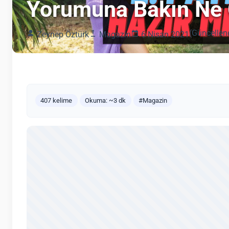
Yorumuna Bakın Ne 
(Güncellen
Zeynep Öztürk
Magazin
6 Nisan 2021
407 kelime
Okuma: ~3 dk
#Magazin