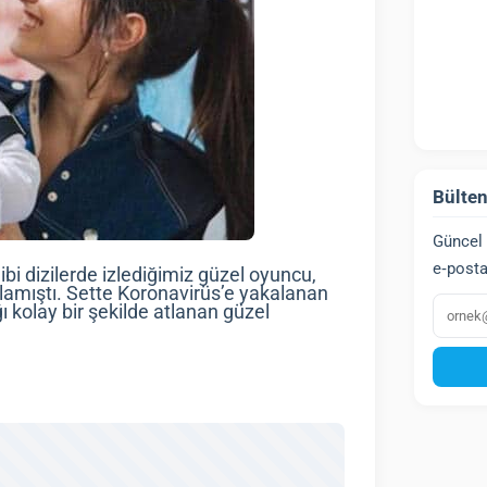
Bülten
Güncel 
e‑posta
i dizilerde izlediğimiz güzel oyuncu,
şlamıştı. Sette Koronavirüs’e yakalanan
E‑post
 kolay bir şekilde atlanan güzel