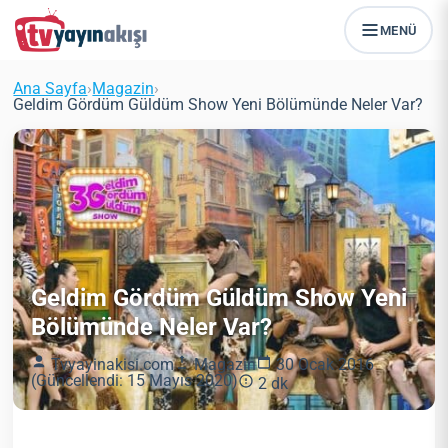
MENÜ
Ana Sayfa
›
Magazin
›
Geldim Gördüm Güldüm Show Yeni Bölümünde Neler Var?
Geldim Gördüm Güldüm Show Yeni
Bölümünde Neler Var?
Tvyayinakisi.com
Magazin
30 Ocak 2016
(Güncellendi: 15 Mayıs 2020)
2 dk