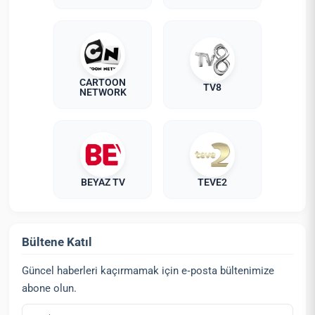
CARTOON
TV8
NETWORK
BEYAZ TV
TEVE2
Bültene Katıl
Güncel haberleri kaçırmamak için e‑posta bültenimize
abone olun.
E‑posta