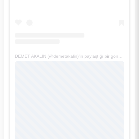
DEMET AKALIN (@demetakalin)’in paylaştığı bir gönderi