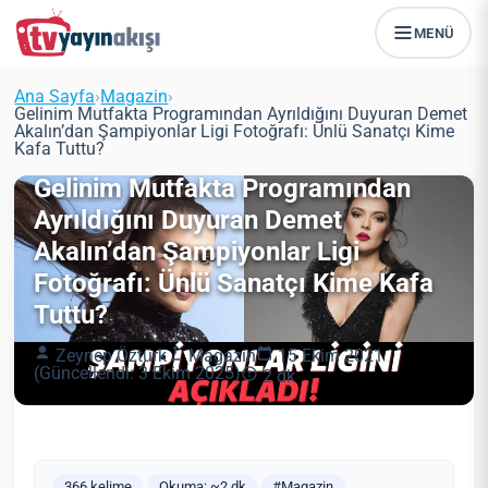
MENÜ
Ana Sayfa
›
Magazin
›
Gelinim Mutfakta Programından Ayrıldığını Duyuran Demet
Akalın’dan Şampiyonlar Ligi Fotoğrafı: Ünlü Sanatçı Kime
Kafa Tuttu?
Gelinim Mutfakta Programından
Ayrıldığını Duyuran Demet
Akalın’dan Şampiyonlar Ligi
Fotoğrafı: Ünlü Sanatçı Kime Kafa
Tuttu?
Zeynep Öztürk
Magazin
15 Ekim 2021
(Güncellendi: 3 Ekim 2025)
2 dk
366 kelime
Okuma: ~2 dk
#Magazin