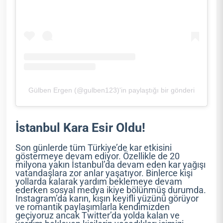
Gülben Ergen (@gulben123)'in paylaştığı bir gönderi
İstanbul Kara Esir Oldu!
Son günlerde tüm Türkiye’de kar etkisini
göstermeye devam ediyor. Özellikle de 20
milyona yakın İstanbul’da devam eden kar yağışı
vatandaşlara zor anlar yaşatıyor. Binlerce kişi
yollarda kalarak yardım beklemeye devam
ederken sosyal medya ikiye bölünmüş durumda.
Instagram’da karın, kışın keyifli yüzünü görüyor
ve romantik paylaşımlarla kendimizden
geçiyoruz ancak Twitter’da yolda kalan ve