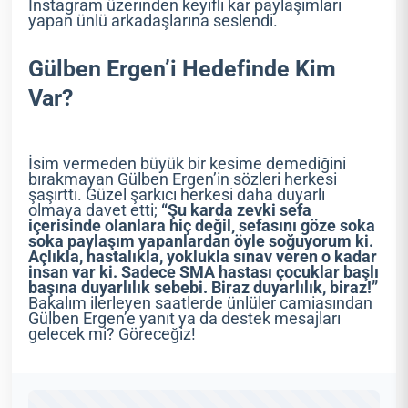
Instagram üzerinden keyifli kar paylaşımları
yapan ünlü arkadaşlarına seslendi.
Gülben Ergen’i Hedefinde Kim
Var?
İsim vermeden büyük bir kesime demediğini
bırakmayan Gülben Ergen’in sözleri herkesi
şaşırttı. Güzel şarkıcı herkesi daha duyarlı
olmaya davet etti;
“Şu karda zevki sefa
içerisinde olanlara hiç değil, sefasını göze soka
soka paylaşım yapanlardan öyle soğuyorum ki.
Açlıkla, hastalıkla, yoklukla sınav veren o kadar
insan var ki. Sadece SMA hastası çocuklar başlı
başına duyarlılık sebebi. Biraz duyarlılık, biraz!”
Bakalım ilerleyen saatlerde ünlüler camiasından
Gülben Ergen’e yanıt ya da destek mesajları
gelecek mi? Göreceğiz!