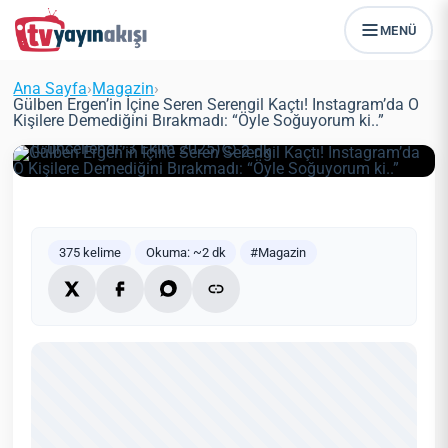
Gülben Ergen’in İçine Seren
MENÜ
Serengil Kaçtı! Instagram’da O
Kişilere Demediğini Bırakmadı:
Ana Sayfa
›
Magazin
›
“Öyle Soğuyorum ki..”
Gülben Ergen’in İçine Seren Serengil Kaçtı! Instagram’da O
Kişilere Demediğini Bırakmadı: “Öyle Soğuyorum ki..”
Zeynep Öztürk
Magazin
25 Ocak 2022
(Güncellendi: 3 Ekim 2025)
2 dk
375 kelime
Okuma: ~2 dk
#Magazin