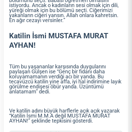
bölümünü seçti. Babası öğretmen olmasını
istiyordu. Ancak o kadınların sesi olmak için dili,
yüreği olmak için bu bölümü seçti. Ciğerimizi
yakanların ciğeri yansın. Allah onlara kahretsin.
En ağır cezayı versinler.”
Katilin İsmi MUSTAFA MURAT
AYHAN!
Tüm bu yaşananlar karşısında duygularını
paylaşan Gülşen ise “Genç bir fidanı daha
koruyamamanın verdiği acı bir yanda. Bu
tecavüzcü katilin yine affa, iyi hal indirimine layık
görülme endişesi öbür yanda. Üzüntümü
anlatamam” dedi.
Ve katilin adını büyük harflerle açık açık yazarak
“Katilin İsmi M.M.A değil MUSTAFA MURAT
AYHAN!” şeklinde tepkisini gösterdi.