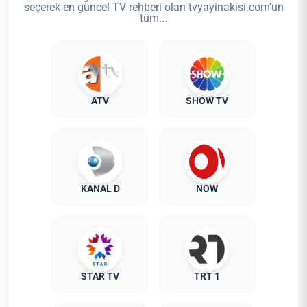
seçerek en güncel TV rehberi olan tvyayinakisi.com'un
tüm...
ATV
SHOW TV
KANAL D
NOW
STAR TV
TRT 1