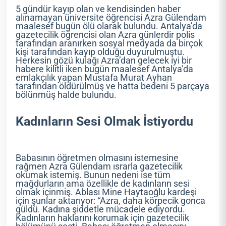
5 gündür kayıp olan ve kendisinden haber
alınamayan üniversite öğrencisi Azra Gülendam
maalesef bugün ölü olarak bulundu. Antalya’da
gazetecilik öğrencisi olan Azra günlerdir polis
tarafından aranırken sosyal medyada da birçok
kişi tarafından kayıp olduğu duyurulmuştu.
Herkesin gözü kulağı Azra’dan gelecek iyi bir
habere kilitli iken bugün maalesef Antalya’da
emlakçılık yapan Mustafa Murat Ayhan
tarafından öldürülmüş ve hatta bedeni 5 parçaya
bölünmüş halde bulundu.
Kadınların Sesi Olmak İstiyordu
Babasının öğretmen olmasını istemesine
rağmen Azra Gülendam ısrarla gazetecilik
okumak istemiş. Bunun nedeni ise tüm
mağdurların ama özellikle de kadınların sesi
olmak içinmiş. Ablası Mine Haytaoğlu kardeşi
için şunlar aktarıyor: “Azra, daha körpecik gonca
güldü. Kadına şiddetle mücadele ediyordu.
Kadınların haklarını korumak için gazetecilik