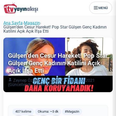
MENÜ
Ana Sayfa
›
Magazin
›
Gülşen’den Cesur Hareket! Pop Star Gülşen Genç Kadının
Katilini Açık Açık İfşa Etti
Gülşen’den Cesur Hareket! Pop Star
Gülşen Genç Kadının Katilini Açık
Açık İfşa Etti
Zeynep Öztürk
Magazin
2 Ağustos 2021
(Güncellendi: 3 Ekim 2025)
3 dk
407 kelime
Okuma: ~3 dk
#Magazin