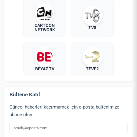
CARTOON
TV8
NETWORK
BEYAZ TV
TEVE2
Bültene Katıl
Güncel haberleri kaçırmamak için e‑posta bültenimize
abone olun.
E‑posta