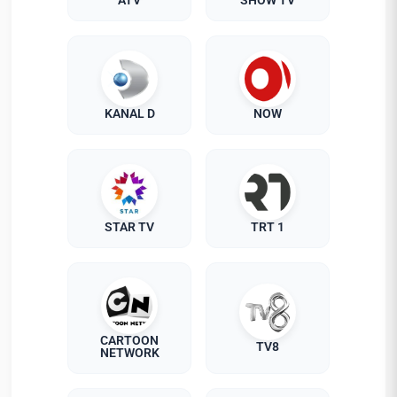
ATV
SHOW TV
KANAL D
NOW
STAR TV
TRT 1
CARTOON
TV8
NETWORK