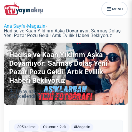
MENÜ
Ana Sayfa
›
Magazin
›
Hadise ve Kaan Yıldırım Aşka Doyamıyor: Sarmaş Dolaş
Yeni Pazar Pozu Geldi! Artık Evlilik Haberi Bekliyoruz
Hadise ve Kaan Yıldırım Aşka
Doyamıyor: Sarmaş Dolaş Yeni
Pazar Pozu Geldi! Artık Evlilik
Haberi Bekliyoruz
Tvyayinakisi.com
Magazin
21 Mart 2021
(Güncellendi: 21 Mart 2021)
2 dk
395 kelime
Okuma: ~2 dk
#Magazin