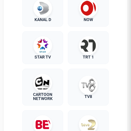
KANAL D
NOW
STAR TV
TRT 1
CARTOON
TV8
NETWORK