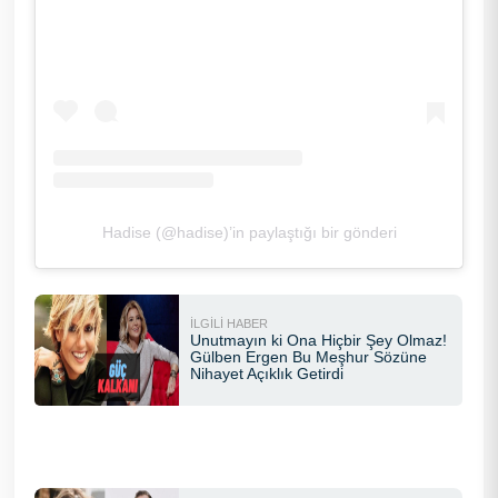
Hadise (@hadise)’in paylaştığı bir gönderi