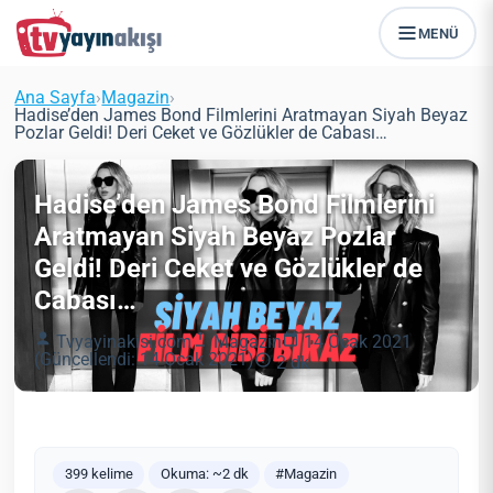
MENÜ
Ana Sayfa
›
Magazin
›
Hadise’den James Bond Filmlerini Aratmayan Siyah Beyaz
Pozlar Geldi! Deri Ceket ve Gözlükler de Cabası…
Hadise’den James Bond Filmlerini
Aratmayan Siyah Beyaz Pozlar
Geldi! Deri Ceket ve Gözlükler de
Cabası…
Tvyayinakisi.com
Magazin
14 Ocak 2021
(Güncellendi: 14 Ocak 2021)
2 dk
399 kelime
Okuma: ~2 dk
#Magazin