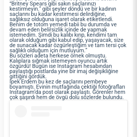
“Britney Spears gibi sakın saçlarınızı
kestirmeyin.” gibi şeyler döndü ve bir kadının
saçlarını bu kadar kestirmesi delirdiğine,
sağlıksız olduğuna işaret olarak etiketlendi.
Benim de totom yemedi tabii bu durumda ve
devam eden belirsizlik içinde de yapmak
istemedim. Şimdi bu kalıbı kırıp, kendimi tam
olarak olduğum gibi kabul edip, yaşayacak, size
de sunacak kadar özgürleştiğim ve tam tersi çok
sağlıklı olduğum için mutluyum.”
Bu sözleri adeta herkese örnek olmuştu.
Kalıplara sığmak istemeyen oyuncu artık
özgürdü! Bugün ise Instagram hesabından
paylaştığı postlarda yine bir imaj değişikliğine
gittiğini gördük.
İpek Erdem bu kez de saçlarını pembeye
boyamıştı. Evinin mutfağında çektiği fotoğrafları
Instagram’da post olarak paylaştı. Görenler hem
çok şaşırdı hem de övgü dolu sözlerde bulundu.