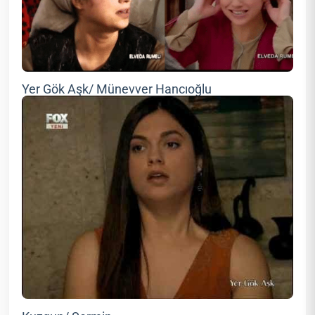
Yer Gök Aşk/ Münevver Hancıoğlu