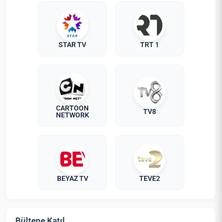
STAR TV
TRT 1
CARTOON
TV8
NETWORK
BEYAZ TV
TEVE2
Bültene Katıl