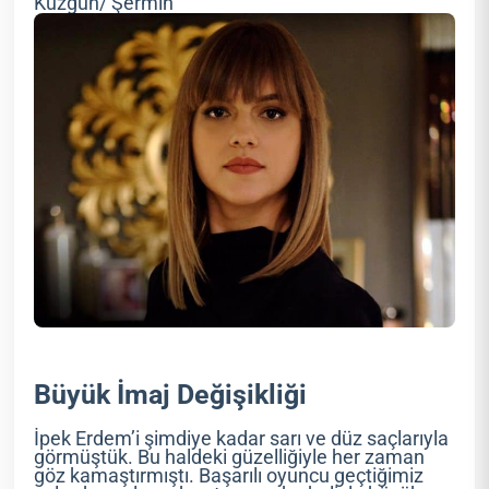
Kuzgun/ Şermin
Büyük İmaj Değişikliği
İpek Erdem’i şimdiye kadar sarı ve düz saçlarıyla
görmüştük. Bu haldeki güzelliğiyle her zaman
göz kamaştırmıştı. Başarılı oyuncu geçtiğimiz