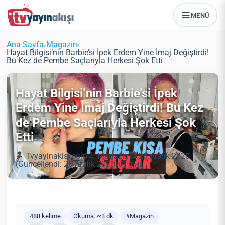
MENÜ
Ana Sayfa
›
Magazin
›
Hayat Bilgisi’nin Barbie’si İpek Erdem Yine İmaj Değiştirdi!
Bu Kez de Pembe Saçlarıyla Herkesi Şok Etti
Hayat Bilgisi’nin Barbie’si İpek
Erdem Yine İmaj Değiştirdi! Bu Kez
de Pembe Saçlarıyla Herkesi Şok
Etti
Tvyayinakisi.com
Magazin
28 Aralık 2020
(Güncellendi: 28 Aralık 2020)
3 dk
488 kelime
Okuma: ~3 dk
#Magazin