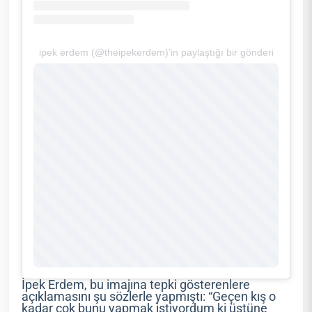
ipek erdem (@theipekerdem)’in paylaştığı bir gönderi
İpek Erdem, bu imajına tepki gösterenlere
açıklamasını şu sözlerle yapmıştı: “Geçen kış o
kadar çok bunu yapmak istiyordum ki üstüne