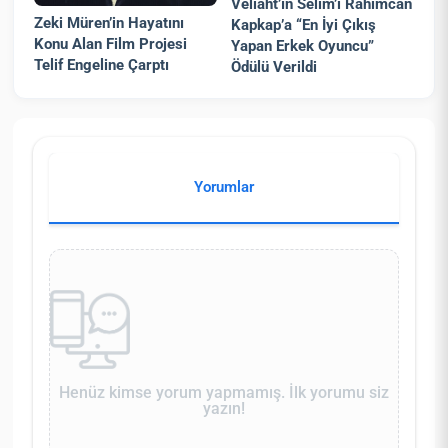
Veliaht’ın Selim’i Rahimcan
Zeki Müren’in Hayatını
Kapkap’a “En İyi Çıkış
Konu Alan Film Projesi
Yapan Erkek Oyuncu”
Telif Engeline Çarptı
Ödülü Verildi
Yorumlar
Henüz kimse yorum yapmamış. İlk yorumu siz
yazın!