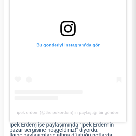
Bu gönderiyi Instagram’da gör
ipek erdem (@theipekerdem)’in paylaştığı bir gönderi
İpek Erdem ise paylaşımında “İpek Erdem’in
pazar sergisine hoşgeldiniz!” diyordu.
İlginç paylaşımların altına düştüğü notlarda