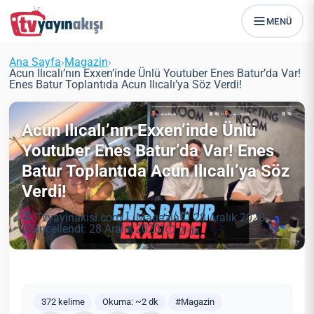
MENÜ
Ana Sayfa
›
Magazin
›
Acun Ilıcalı’nın Exxen’inde Ünlü Youtuber Enes Batur’da Var!
Enes Batur Toplantıda Acun Ilıcalı’ya Söz Verdi!
Acun Ilıcalı’nın Exxen’inde Ünlü
Youtuber Enes Batur’da Var! Enes
Batur Toplantıda Acun Ilıcalı’ya Söz
Verdi!
Tvyayinakisi.com
Magazin
28 Aralık 2020
(Güncellendi: 28 Aralık 2020)
2 dk
372 kelime
Okuma: ~2 dk
#Magazin