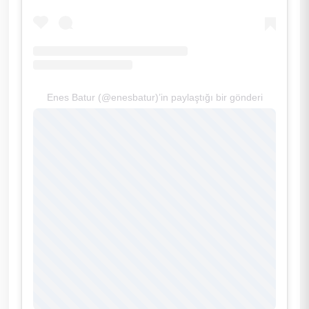
Enes Batur (@enesbatur)’in paylaştığı bir gönderi