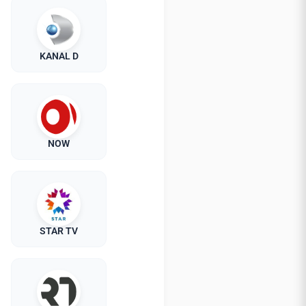
KANAL D
NOW
STAR TV