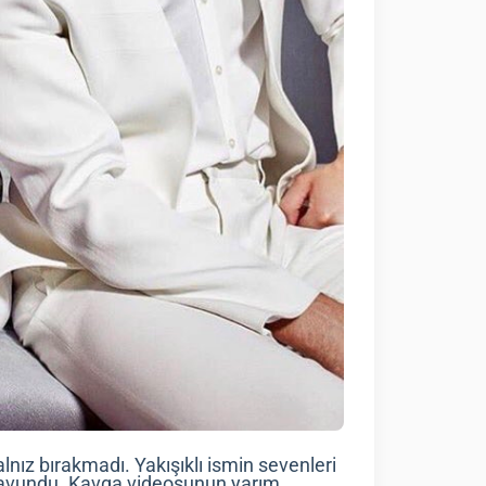
nız bırakmadı. Yakışıklı ismin sevenleri
savundu. Kavga videosunun yarım