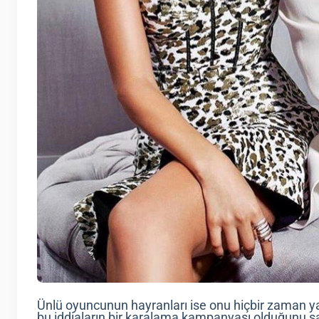
Ünlü oyuncunun hayranları ise onu hiçbir zaman yal
bu iddiaların bir karalama kampanyası olduğunu 