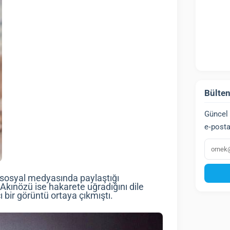
Bülten
Güncel 
e‑posta
E‑post
sosyal medyasında paylaştığı
ınözü ise hakarete uğradığını dile
cı bir görüntü ortaya çıkmıştı.