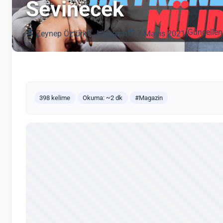
Sevinecek
(Güncellen
Zeynep Öztürk
Magazin
7 Mayıs 2021
398 kelime
Okuma: ~2 dk
#Magazin