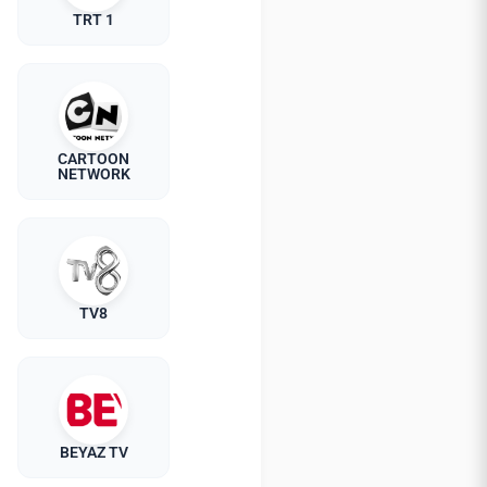
TRT 1
CARTOON
NETWORK
TV8
BEYAZ TV