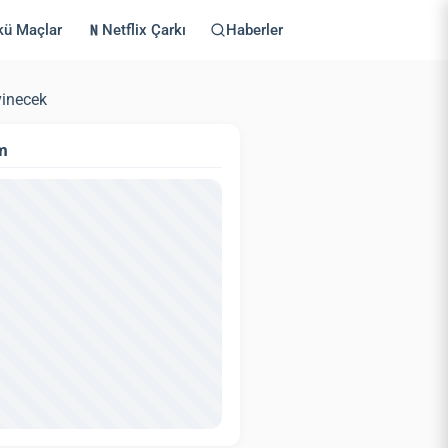
kü Maçlar
Netflix Çarkı
Haberler
vinecek
m