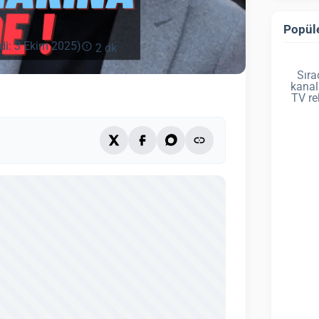
Popüle
di: 3 Ekim 2025)
2 dk
Sıra
kanal
TV re