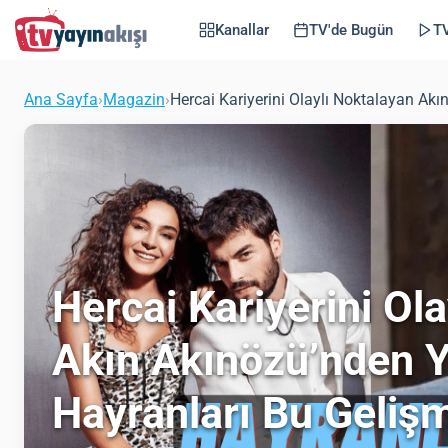
Kanallar
TV'de Bugün
TV
Ana Sayfa
›
Magazin
›
Hercai Kariyerini Olaylı Noktalayan Ak
Hercai Kariyerini Ol
Akın Akınözü’nden Y
Hayranları Bu Geliş