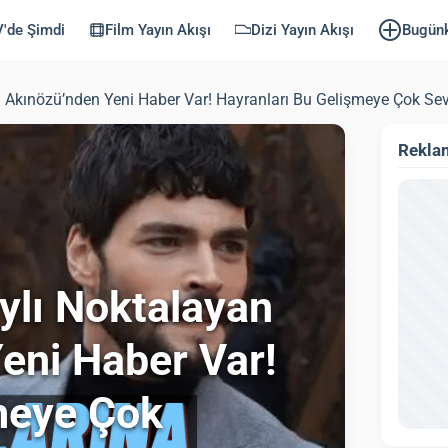
'de Şimdi
Film Yayın Akışı
Dizi Yayın Akışı
Bugün
ın Akınözü’nden Yeni Haber Var! Hayranları Bu Gelişmeye Çok Se
Rekla
aylı Noktalayan
eni Haber Var!
meye Çok