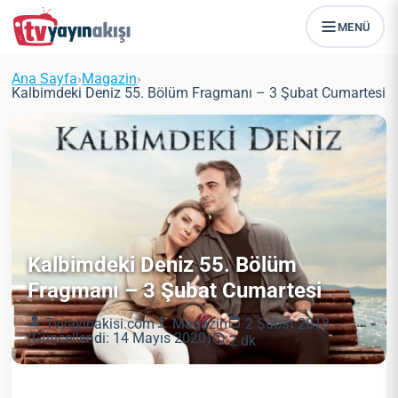
MENÜ
Ana Sayfa
›
Magazin
›
Kalbimdeki Deniz 55. Bölüm Fragmanı – 3 Şubat Cumartesi
Kalbimdeki Deniz 55. Bölüm
Fragmanı – 3 Şubat Cumartesi
Tvyayinakisi.com
Magazin
2 Şubat 2018
(Güncellendi: 14 Mayıs 2020)
2 dk