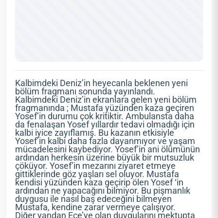
Kalbimdeki Deniz’in heyecanla beklenen yeni
bölüm fragmanı sonunda yayınlandı.
Kalbimdeki Deniz’in ekranlara gelen yeni bölüm
fragmanında ; Mustafa yüzünden kaza geçiren
Yosef’in durumu çok kritiktir. Ambulansta daha
da fenalaşan Yosef yıllardır tedavi olmadığı için
kalbi iyice zayıflamış. Bu kazanın etkisiyle
Yosef’in kalbi daha fazla dayanmıyor ve yaşam
mücadelesini kaybediyor. Yosef’in ani ölümünün
ardından herkesin üzerine büyük bir mutsuzluk
çöküyor. Yosef’in mezarını ziyaret etmeye
gittiklerinde göz yaşları sel oluyor. Mustafa
kendisi yüzünden kaza geçirip ölen Yosef ‘in
ardından ne yapacağını bilmiyor. Bu pişmanlık
duygusu ile nasıl baş edeceğini bilmeyen
Mustafa, kendine zarar vermeye çalışıyor.
Diğer yandan Ece’ye olan duygularını mektupta