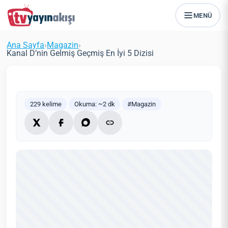
Kanal D’nin Gelmiş Geçmiş En İyi 5
MENÜ
Dizisi
Tvyayinakisi.com
Magazin
19 Aralık 2015
Ana Sayfa
›
Magazin
›
(Güncellendi: 15 Ağustos 2025)
2 dk
Kanal D’nin Gelmiş Geçmiş En İyi 5 Dizisi
229 kelime
Okuma: ~2 dk
#Magazin