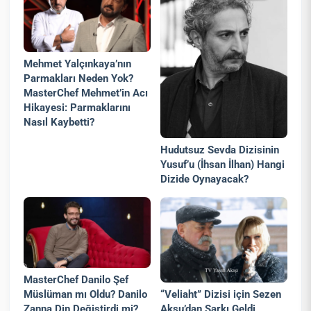
Mehmet Yalçınkaya’nın
Parmakları Neden Yok?
MasterChef Mehmet’in Acı
Hikayesi: Parmaklarını
Nasıl Kaybetti?
Hudutsuz Sevda Dizisinin
Yusuf’u (İhsan İlhan) Hangi
Dizide Oynayacak?
MasterChef Danilo Şef
“Veliaht” Dizisi için Sezen
Müslüman mı Oldu? Danilo
Aksu’dan Şarkı Geldi
Zanna Din Değiştirdi mi?