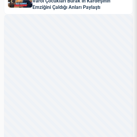
Varol Çocukları Burak’ın Kardeşinin
Emziğini Çaldığı Anları Paylaştı