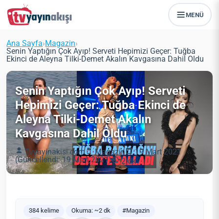
MENÜ
Ana Sayfa
›
Magazin
›
Senin Yaptığın Çok Ayıp! Serveti Hepimizi Geçer: Tuğba
Ekinci de Aleyna Tilki-Demet Akalın Kavgasına Dahil Oldu
Senin Yaptığın Çok Ayıp! Serveti
Hepimizi Geçer: Tuğba Ekinci de
Aleyna Tilki-Demet Akalın
Kavgasına Dahil Oldu
Tvyayinakisi.com
Magazin
19 Mart 2021
(Güncellendi: 19 Mart 2021)
2 dk
384 kelime
Okuma: ~2 dk
#Magazin