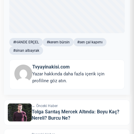
#HANDE ERÇEL
#kerem bürsin
#sen çal kapımı
#sinan albayrak
Tvyayinakisi.com
Yazar hakkında daha fazla içerik için
profiline göz atın.
← Önceki Haber
Tolga Sarıtaş Mercek Altında: Boyu Kaç?
Nereli? Burcu Ne?