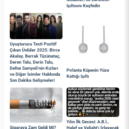
Işıltısını Keşfedin
Uyuşturucu Testi Pozitif
Çıkan Ünlüler 2025: Birce
Akalay, Berrak Tüzünataç,
Deren Talu, Derin Talu,
Defne Samyeli’nin Kızları
Pırlanta Küpenin Yüze
ve Diğer İsimler Hakkında
Kattığı Işıltı
Son Dakika Gelişmeleri
Yılın İlk Gecesi: A.B.İ.,
Sigaraya Zam Geldi Mi?
Halef ve Veliaht’ı İzlayecek