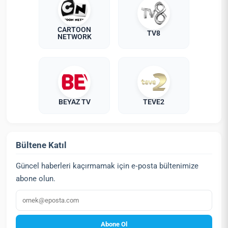
CARTOON
TV8
NETWORK
BEYAZ TV
TEVE2
Bültene Katıl
Güncel haberleri kaçırmamak için e‑posta bültenimize
abone olun.
E‑posta
Abone Ol