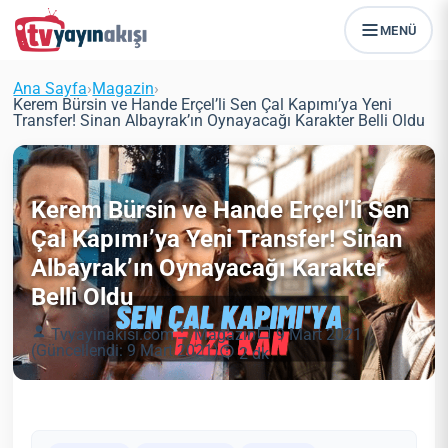
MENÜ
Ana Sayfa
›
Magazin
›
Kerem Bürsin ve Hande Erçel’li Sen Çal Kapımı’ya Yeni
Transfer! Sinan Albayrak’ın Oynayacağı Karakter Belli Oldu
Kerem Bürsin ve Hande Erçel’li Sen
Çal Kapımı’ya Yeni Transfer! Sinan
Albayrak’ın Oynayacağı Karakter
Belli Oldu
Tvyayinakisi.com
Magazin
9 Mart 2021
(Güncellendi: 9 Mart 2021)
2 dk