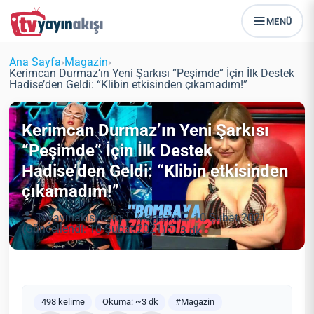
MENÜ
Ana Sayfa
›
Magazin
›
Kerimcan Durmaz’ın Yeni Şarkısı “Peşimde” İçin İlk Destek
Hadise’den Geldi: “Klibin etkisinden çıkamadım!”
Kerimcan Durmaz’ın Yeni Şarkısı
“Peşimde” İçin İlk Destek
Hadise’den Geldi: “Klibin etkisinden
çıkamadım!”
Tvyayinakisi.com
Magazin
10 Şubat 2021
(Güncellendi: 10 Şubat 2021)
3 dk
498 kelime
Okuma: ~3 dk
#Magazin