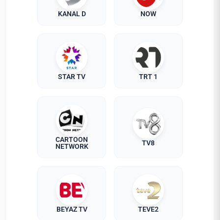
KANAL D
NOW
STAR TV
TRT 1
CARTOON
TV8
NETWORK
BEYAZ TV
TEVE2