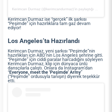
Kerimcan Durmaz (@kerimcandurmaz)’in paylaştığı bir gönderi
Kerimcan Durmaz ise “gerçek” ilk şarkısı
“Peşimde” için hazırlıklara tam gaz devam
ediyor!
Los Angeles’ta Hazırlandı
Kerimcan Durmaz, yeni şarkısı “Peşimde”nin
hazırlıkları için ABD’nin Los Angeles şehrine gitti.
“Peşimde” için ciddi paralar harcadığını söyleyen
Kerimcan Durmaz, klip için dünyaca ünlü
dansçılarla çalıştı. Onlara da Instagram’dan
“
Everyone, meet the ‘Peşimde’ Army
”
(“Peşimde” ordusuyla tanışın) diyerek teşekkür
etti.