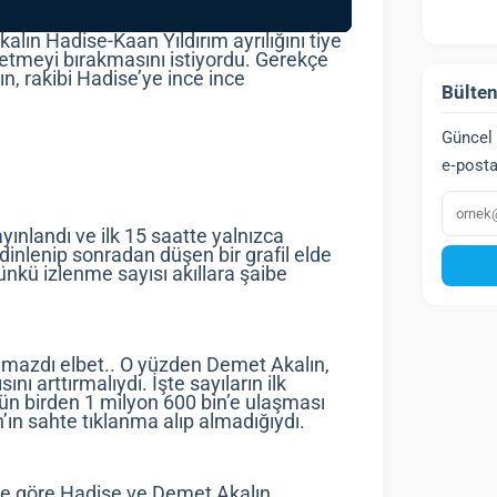
alın Hadise-Kaan Yıldırım ayrılığını tiye
 etmeyi bırakmasını istiyordu. Gerekçe
ın, rakibi Hadise’ye ince ince
Bülten
Güncel 
e‑posta
E‑post
ayınlandı ve ilk 15 saatte yalnızca
 dinlenip sonradan düşen bir grafil elde
nkü izlenme sayısı akıllara şaibe
lmazdı elbet.. O yüzden Demet Akalın,
ı arttırmalıydı. İşte sayıların ilk
ün birden 1 milyon 600 bin’e ulaşması
n’ın sahte tıklanma alıp almadığıydı.
ğine göre Hadise ve Demet Akalın