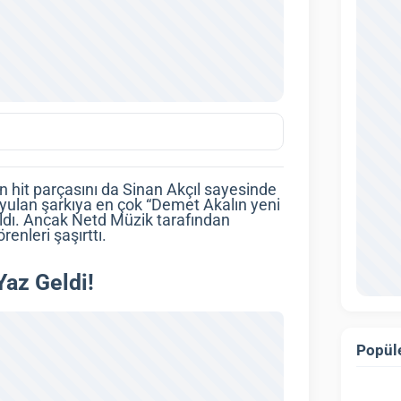
ın hit parçasını da Sinan Akçıl sayesinde
yulan şarkıya en çok “Demet Akalın yeni
pıldı. Ancak Netd Müzik tarafından
enleri şaşırttı.
Yaz Geldi!
Popüle