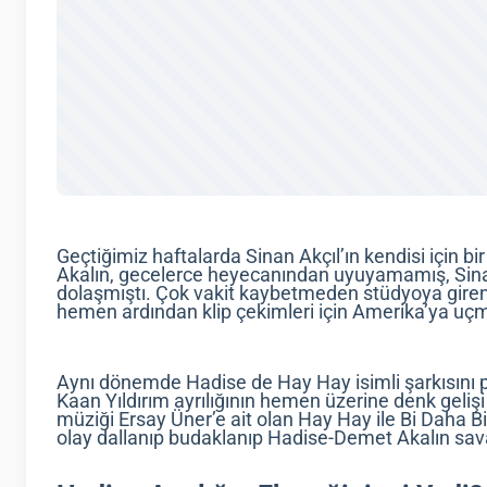
Geçtiğimiz haftalarda Sinan Akçıl’ın kendisi için bi
Akalın, gecelerce heyecanından uyuyamamış, Sinan 
dolaşmıştı. Çok vakit kaybetmeden stüdyoya giren ü
hemen ardından klip çekimleri için Amerika’ya uç
Aynı dönemde Hadise de Hay Hay isimli şarkısını 
Kaan Yıldırım ayrılığının hemen üzerine denk gelişi
müziği Ersay Üner’e ait olan Hay Hay ile Bi Daha B
olay dallanıp budaklanıp Hadise-Demet Akalın sa