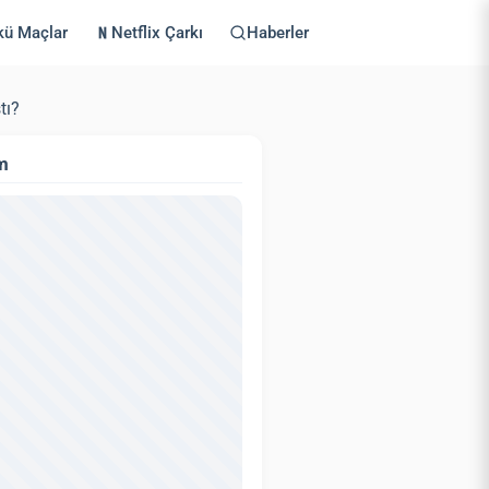
kü Maçlar
Netflix Çarkı
Haberler
tı?
m