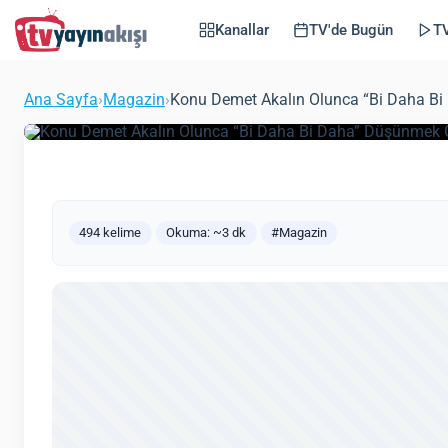
Bi Daha” Düşünmek 
Kanallar
TV'de Bugün
TV
Demet Savaşına Şaib
Ana Sayfa
›
Magazin
›
Konu Demet Akalın Olunca “Bi Daha Bi
(Güncel
Zeynep Öztürk
Magazin
24 Haziran 2021
494 kelime
Okuma: ~3 dk
#Magazin