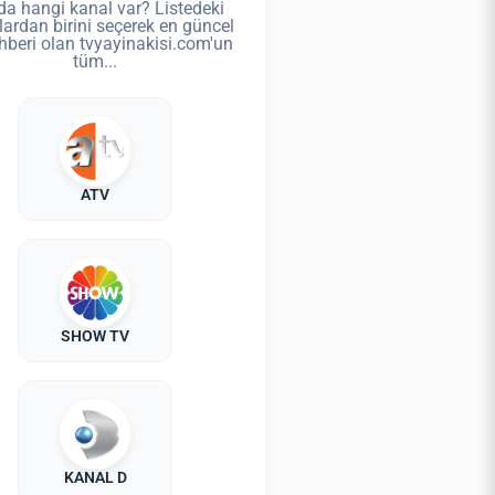
da hangi kanal var? Listedeki
lardan birini seçerek en güncel
hberi olan tvyayinakisi.com'un
tüm...
ATV
SHOW TV
KANAL D