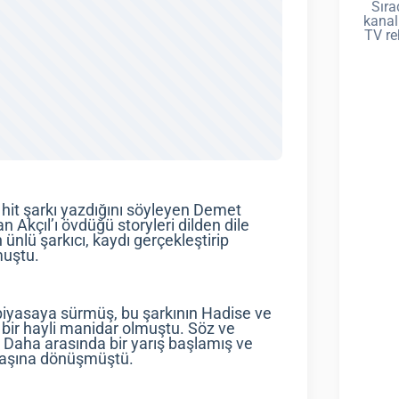
Sıra
kanal
TV re
r hit şarkı yazdığını söyleyen Demet
Akçıl’ı övdüğü storyleri dilden dile
nlü şarkıcı, kaydı gerçekleştirip
muştu.
piyasaya sürmüş, bu şarkının Hadise ve
 bir hayli manidar olmuştu. Söz ve
i Daha arasında bir yarış başlamış ve
vaşına dönüşmüştü.