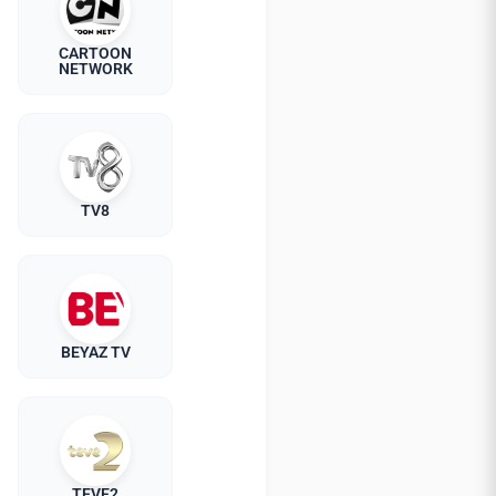
CARTOON
NETWORK
TV8
BEYAZ TV
TEVE2