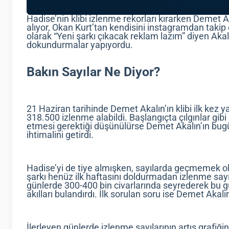
Hadise’nin klibi izlenme rekorları kırarken Demet Ak
alıyor, Okan Kurt’tan kendisini instagramdan takip
olarak “Yeni şarkı çıkacak reklam lazım” diyen Akal
dokundurmalar yapıyordu.
Bakın Sayılar Ne Diyor?
21 Haziran tarihinde Demet Akalın’ın klibi ilk kez y
318.500 izlenme alabildi. Başlangıçta çılgınlar gibi
etmesi gerektiği düşünülürse Demet Akalın’ın bugü
ihtimalini getirdi.
Hadise’yi de tiye almışken, sayılarda geçmemek o
şarkı henüz ilk haftasını doldurmadan izlenme sayısın
günlerde 300-400 bin civarlarında seyrederek bu g
akılları bulandırdı. İlk sorulan soru ise Demet Akalı
İlerleyen günlerde izlenme sayılarının artış grafi