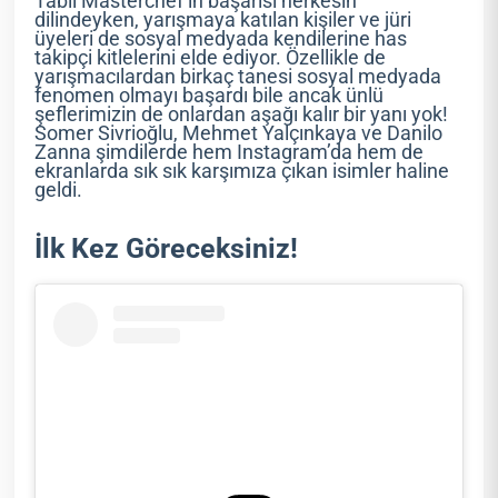
Tabii Masterchef’in başarısı herkesin
dilindeyken, yarışmaya katılan kişiler ve jüri
üyeleri de sosyal medyada kendilerine has
takipçi kitlelerini elde ediyor. Özellikle de
yarışmacılardan birkaç tanesi sosyal medyada
fenomen olmayı başardı bile ancak ünlü
şeflerimizin de onlardan aşağı kalır bir yanı yok!
Somer Sivrioğlu, Mehmet Yalçınkaya ve Danilo
Zanna şimdilerde hem Instagram’da hem de
ekranlarda sık sık karşımıza çıkan isimler haline
geldi.
İlk Kez Göreceksiniz!