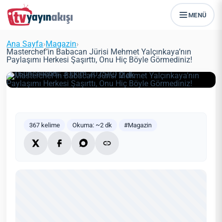
Masterchef’in Babacan Jürisi
MENÜ
Mehmet Yalçınkaya’nın Paylaşımı
Herkesi Şaşırttı, Onu Hiç Böyle
Ana Sayfa
›
Magazin
›
Görmediniz!
Masterchef’in Babacan Jürisi Mehmet Yalçınkaya’nın
Paylaşımı Herkesi Şaşırttı, Onu Hiç Böyle Görmediniz!
Zeynep Öztürk
Magazin
10 Ocak 2022
(Güncellendi: 3 Ekim 2025)
2 dk
367 kelime
Okuma: ~2 dk
#Magazin