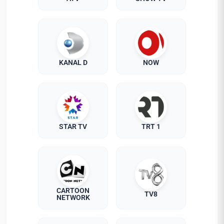
KANAL D
NOW
STAR TV
TRT 1
CARTOON
TV8
NETWORK