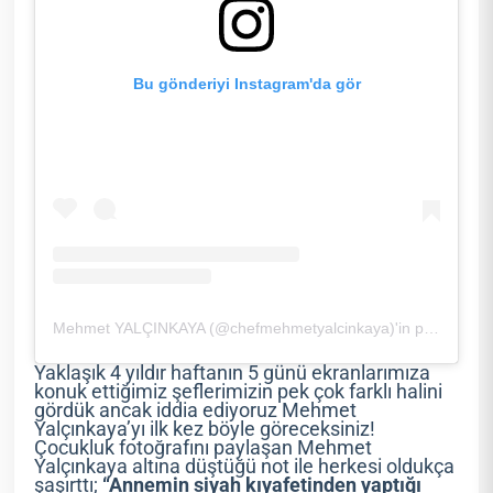
Bu gönderiyi Instagram'da gör
Mehmet YALÇINKAYA (@chefmehmetyalcinkaya)'in paylaştığı bir gönderi
Yaklaşık 4 yıldır haftanın 5 günü ekranlarımıza
konuk ettiğimiz şeflerimizin pek çok farklı halini
gördük ancak iddia ediyoruz Mehmet
Yalçınkaya’yı ilk kez böyle göreceksiniz!
Çocukluk fotoğrafını paylaşan Mehmet
Yalçınkaya altına düştüğü not ile herkesi oldukça
şaşırttı;
“Annemin siyah kıyafetinden yaptığı