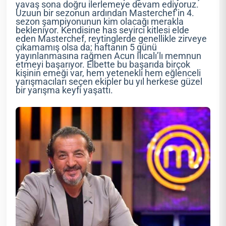
yavaş sona doğru ilerlemeye devam ediyoruz.
Uzuun bir sezonun ardından Masterchef’in 4.
sezon şampiyonunun kim olacağı merakla
bekleniyor. Kendisine has seyirci kitlesi elde
eden Masterchef, reytinglerde genellikle zirveye
çıkamamış olsa da; haftanın 5 günü
yayınlanmasına rağmen Acun Ilıcalı’lı memnun
etmeyi başarıyor. Elbette bu başarıda birçok
kişinin emeği var, hem yetenekli hem eğlenceli
yarışmacıları seçen ekipler bu yıl herkese güzel
bir yarışma keyfi yaşattı.