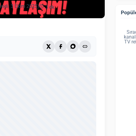
endi: 3 Ekim 2025)
3 dk
Popüle
Sıra
kanal
TV re