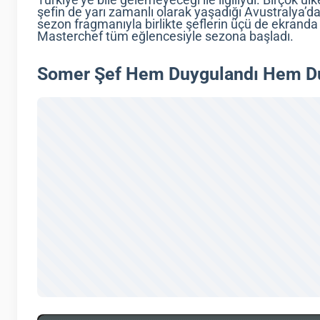
Türkiye’ye bile gelemeyeceği ile ilgiliydi. Birçok ü
şefin de yarı zamanlı olarak yaşadığı Avustralya’
sezon fragmanıyla birlikte şeflerin üçü de ekranda
Masterchef tüm eğlencesiyle sezona başladı.
Somer Şef Hem Duygulandı Hem Du