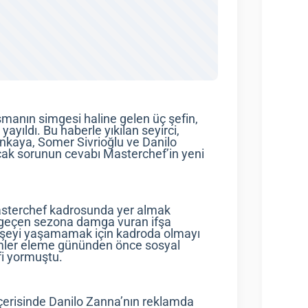
anın simgesi haline gelen üç şefin,
yıldı. Bu haberle yıkılan seyirci,
nkaya, Somer Sivrioğlu ve Danilo
cak sorunun cevabı Masterchef’in yeni
asterchef kadrosunda yer almak
 geçen sezona damga vuran ifşa
nı şeyi yaşamamak için kadroda olmayı
simler eleme gününden önce sosyal
i yormuştu.
içerisinde Danilo Zanna’nın reklamda