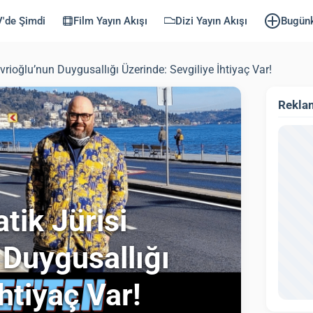
'de Şimdi
Film Yayın Akışı
Dizi Yayın Akışı
Bugün
rioğlu’nun Duygusallığı Üzerinde: Sevgiliye İhtiyaç Var!
Rekla
tik Jürisi
 Duygusallığı
htiyaç Var!