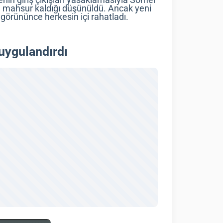
lkenin giriş çıkışları yasaklamasıyla Somer
da mahsur kaldığı düşünüldü. Ancak yeni
 görününce herkesin içi rahatladı.
ygulandırdı