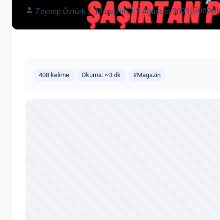
(Güncell
Zeynep Öztürk
Magazin
5 Ağustos 2021
408 kelime
Okuma: ~3 dk
#Magazin