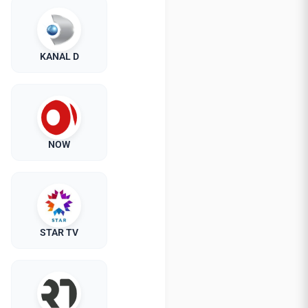
KANAL D
NOW
STAR TV