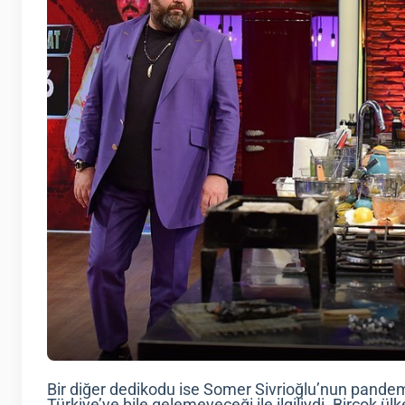
Bir diğer dedikodu ise Somer Sivrioğlu’nun pandemi