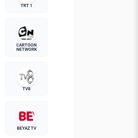
TRT 1
CARTOON
NETWORK
TV8
BEYAZ TV