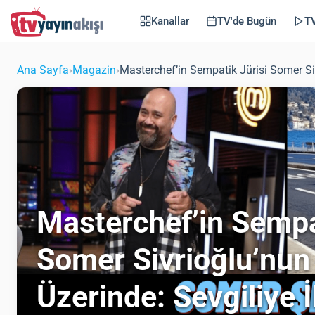
Kanallar
TV'de Bugün
TV
Ana Sayfa
›
Magazin
›
Masterchef’in Sempatik Jürisi Somer Siv
Masterchef’in Sempa
Somer Sivrioğlu’nun
Üzerinde: Sevgiliye İ