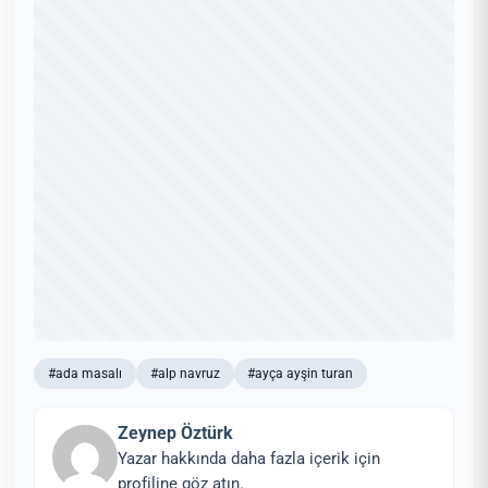
#ada masalı
#alp navruz
#ayça ayşin turan
Zeynep Öztürk
Yazar hakkında daha fazla içerik için
profiline göz atın.