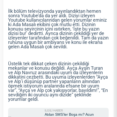
İlk bölüm televizyonda yayınlandıktan hemen
sonra Youtube’da da yer aldı. Diziyi izleyen
Youtube kullanıcılarından gelen yorumlar eminiz
ki Ada Masalı ekibini çok mutlu etti. Dizinin
konusu seyircinin içini ısıtırken, ‘İşte bu yazın
dizisi bu!’ dedirtti. Ayrıca dizinin çekildiği yer de
izleyenler tarafından çok beğenildi. Tam da yazın
ruhuna uygun bir ambiyans ve konu ile ekrana
gelen Ada Masalı çok sevildi.
Üstelik tek dikkat çeken dizinin çekildiği
mekanlar ve konusu değildi. Ayça Ayşin Turan
ve Alp Navruz arasındaki uyum da izleyenlerin
dikkatini cezbetti. Bu uyuma izleyenlerden “Ayça
ve Alp’i düşünüp partner yapanların alnından
öpmek istiyorum aralarında efsane bir uyum
var”, “Ayça ve Alp çok yakışıyorlar, bayıldım!”, “En
sevdiğim iki oyuncu aynı dizide” şeklinde
yorumlar geldi.