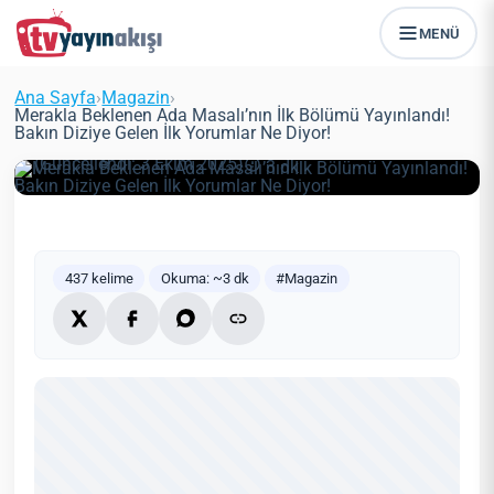
MENÜ
Merakla Beklenen Ada Masalı’nın
İlk Bölümü Yayınlandı! Bakın Diziye
Ana Sayfa
›
Magazin
›
Gelen İlk Yorumlar Ne Diyor!
Merakla Beklenen Ada Masalı’nın İlk Bölümü Yayınlandı!
Bakın Diziye Gelen İlk Yorumlar Ne Diyor!
Zeynep Öztürk
Magazin
16 Haziran 2021
(Güncellendi: 3 Ekim 2025)
3 dk
437 kelime
Okuma: ~3 dk
#Magazin