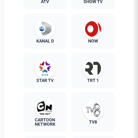
ATV
SHOW TV
KANAL D
NOW
STAR TV
TRT 1
CARTOON
TV8
NETWORK