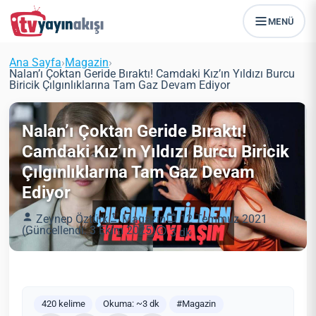
MENÜ
Ana Sayfa
›
Magazin
›
Nalan’ı Çoktan Geride Bıraktı! Camdaki Kız’ın Yıldızı Burcu
Biricik Çılgınlıklarına Tam Gaz Devam Ediyor
Nalan’ı Çoktan Geride Bıraktı!
Camdaki Kız’ın Yıldızı Burcu Biricik
Çılgınlıklarına Tam Gaz Devam
Ediyor
Zeynep Öztürk
Magazin
12 Temmuz 2021
(Güncellendi: 3 Ekim 2025)
3 dk
420 kelime
Okuma: ~3 dk
#Magazin