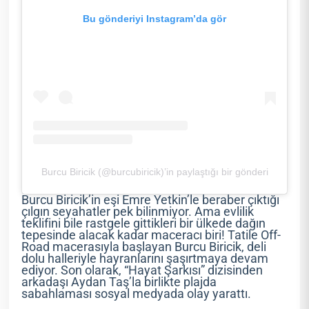
Bu gönderiyi Instagram’da gör
Burcu Biricik (@burcubiricik)’in paylaştığı bir gönderi
Burcu Biricik’in eşi Emre Yetkin’le beraber çıktığı
çılgın seyahatler pek bilinmiyor. Ama evlilik
teklifini bile rastgele gittikleri bir ülkede dağın
tepesinde alacak kadar maceracı biri! Tatile Off-
Road macerasıyla başlayan Burcu Biricik, deli
dolu halleriyle hayranlarını şaşırtmaya devam
ediyor. Son olarak, “Hayat Şarkısı” dizisinden
arkadaşı Aydan Taş’la birlikte plajda
sabahlaması sosyal medyada olay yarattı.