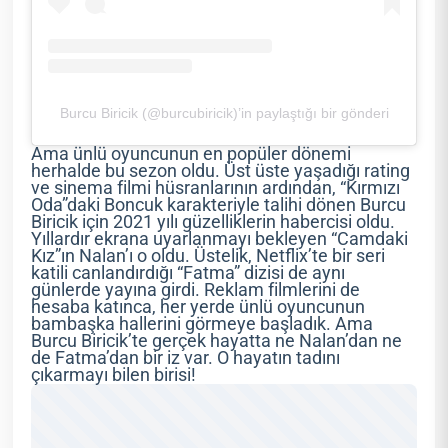
Burcu Biricik (@burcubiricik)’in paylaştığı bir gönderi
Ama ünlü oyuncunun en popüler dönemi
herhalde bu sezon oldu. Üst üste yaşadığı rating
ve sinema filmi hüsranlarının ardından, “Kırmızı
Oda”daki Boncuk karakteriyle talihi dönen Burcu
Biricik için 2021 yılı güzelliklerin habercisi oldu.
Yıllardır ekrana uyarlanmayı bekleyen “Camdaki
Kız”ın Nalan’ı o oldu. Üstelik, Netflix’te bir seri
katili canlandırdığı “Fatma” dizisi de aynı
günlerde yayına girdi. Reklam filmlerini de
hesaba katınca, her yerde ünlü oyuncunun
bambaşka hallerini görmeye başladık. Ama
Burcu Biricik’te gerçek hayatta ne Nalan’dan ne
de Fatma’dan bir iz var. O hayatın tadını
çıkarmayı bilen birisi!