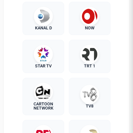
KANAL D
NOW
STAR TV
TRT 1
CARTOON
TV8
NETWORK