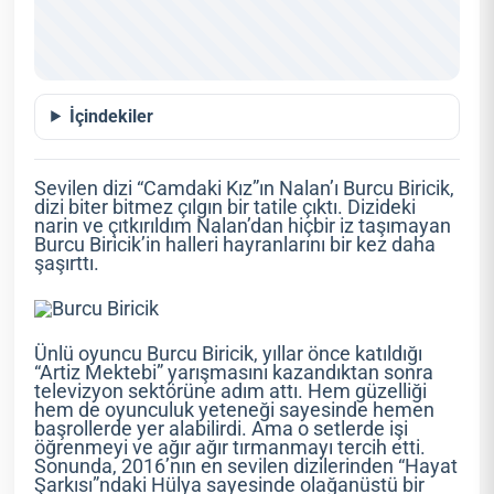
İçindekiler
Sevilen dizi “Camdaki Kız”ın Nalan’ı Burcu Biricik,
dizi biter bitmez çılgın bir tatile çıktı. Dizideki
narin ve çıtkırıldım Nalan’dan hiçbir iz taşımayan
Burcu Biricik’in halleri hayranlarını bir kez daha
şaşırttı.
Ünlü oyuncu Burcu Biricik, yıllar önce katıldığı
“Artiz Mektebi” yarışmasını kazandıktan sonra
televizyon sektörüne adım attı. Hem güzelliği
hem de oyunculuk yeteneği sayesinde hemen
başrollerde yer alabilirdi. Ama o setlerde işi
öğrenmeyi ve ağır ağır tırmanmayı tercih etti.
Sonunda, 2016’nın en sevilen dizilerinden “Hayat
Şarkısı”ndaki Hülya sayesinde olağanüstü bir