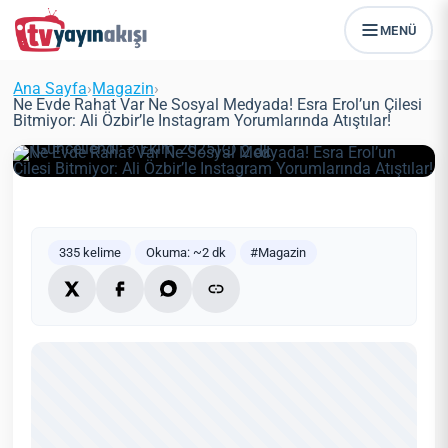
Ne Evde Rahat Var Ne Sosyal
MENÜ
Medyada! Esra Erol’un Çilesi
Bitmiyor: Ali Özbir’le Instagram
Ana Sayfa
›
Magazin
›
Yorumlarında Atıştılar!
Ne Evde Rahat Var Ne Sosyal Medyada! Esra Erol’un Çilesi
Bitmiyor: Ali Özbir’le Instagram Yorumlarında Atıştılar!
Zeynep Öztürk
Magazin
22 Haziran 2021
(Güncellendi: 3 Ekim 2025)
2 dk
335 kelime
Okuma: ~2 dk
#Magazin