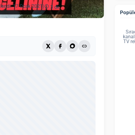
lendi: 17 Ocak 2021)
3 dk
Popüle
Sıra
kanal
TV re