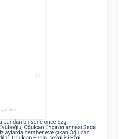
r gönderi
ü bundan bir sene önce Ezgi
i Eyüboğlu, Oğulcan Engin’in annesi Seda
iz aylarda beraber eve çıkan Oğulcan
dılar. Oğulcan Engin, sevgilisi Ezgi