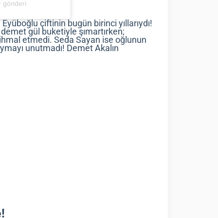
r gönderi
yüboğlu çiftinin bugün birinci yıllarıydı!
 demet gül buketiyle şımartırken;
ihmal etmedi. Seda Sayan ise oğlunun
koymayı unutmadı! Demet Akalın
!