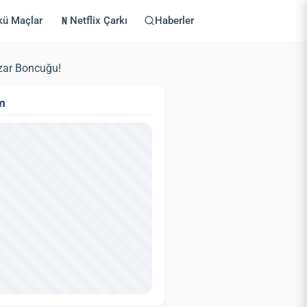
kü Maçlar
Netflix Çarkı
Haberler
zar Boncuğu!
m