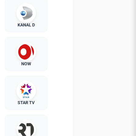
KANAL D
NOW
STAR TV