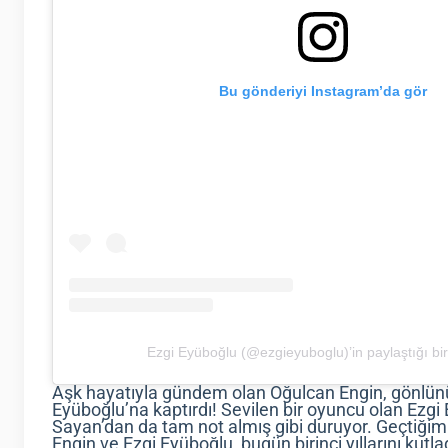
Bu gönderiyi Instagram’da gör
Ezgi Eyüboğlu (@ezgieyuboglu)’in paylaştığı bi
Aşk hayatıyla gündem olan Oğulcan Engin, gönlün
Eyüboğlu’na kaptırdı! Sevilen bir oyuncu olan Ezg
Sayan’dan da tam not almış gibi duruyor. Geçtiğim
Engin ve Ezgi Eyüboğlu, bugün birinci yıllarını kutla