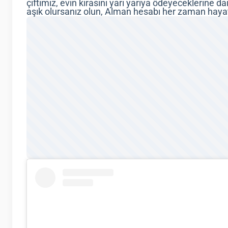
çiftimiz, evin kirasını yarı yarıya ödeyeceklerine d
aşık olursanız olun, Alman hesabı her zaman hayat 