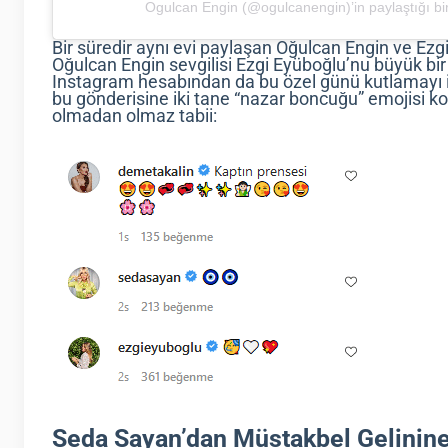
Ogulcan Engin (@ogulcanengin)’in paylaştığı bi
Bir süredir aynı evi paylaşan Oğulcan Engin ve Ezgi E
Oğulcan Engin sevgilisi Ezgi Eyüboğlu’nu büyük bir
Instagram hesabından da bu özel günü kutlamayı 
bu gönderisine iki tane “nazar boncuğu” emojisi 
olmadan olmaz tabii:
Seda Sayan’dan Müstakbel Gelinine