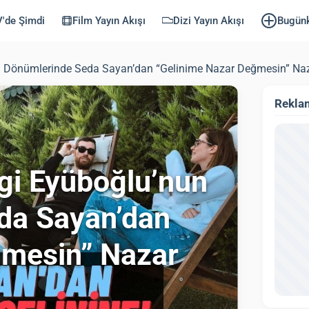
'de Şimdi
Film Yayın Akışı
Dizi Yayın Akışı
Bugün
ıl Dönümlerinde Seda Sayan’dan “Gelinime Nazar Değmesin” Na
Rekla
gi Eyüboğlu’nun
da Sayan’dan
ğmesin” Nazar