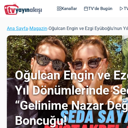
Kanallar
TV'de Bugün
TV
Ana Sayfa
›
Magazin
›
Oğulcan Engin ve Ezgi Eyüboğlu’nun Y
Oğulcan Engin ve Ez
Yıl Dönümlerinde Se
“Gelinime Nazar De
Boncuğu!