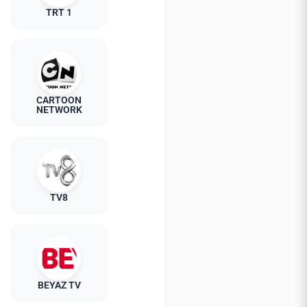
TRT 1
CARTOON
NETWORK
TV8
BEYAZ TV