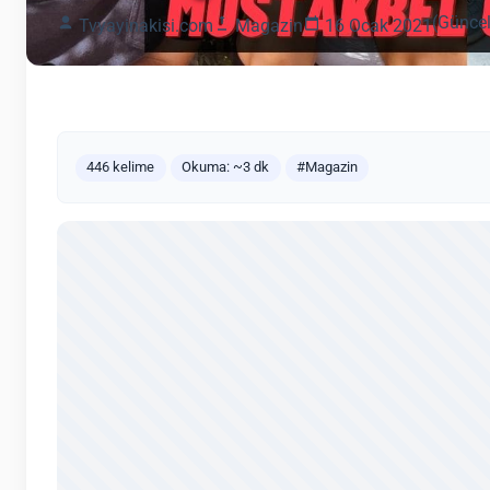
(Güncel
Tvyayinakisi.com
Magazin
16 Ocak 2021
446 kelime
Okuma: ~3 dk
#Magazin