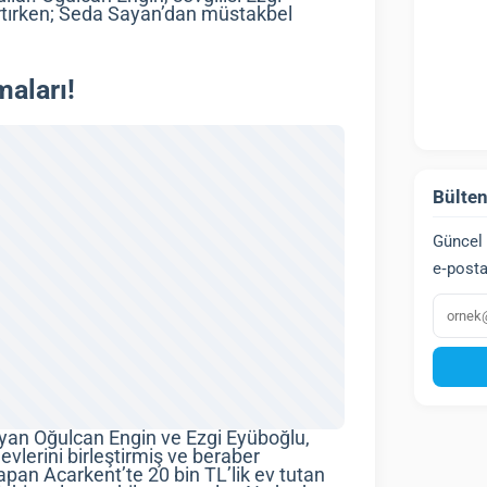
rtırken; Seda Sayan’dan müstakbel
maları!
Bülten
Güncel 
e‑posta
E‑post
an Oğulcan Engin ve Ezgi Eyüboğlu,
 evlerini birleştirmiş ve beraber
pan Acarkent’te 20 bin TL’lik ev tutan