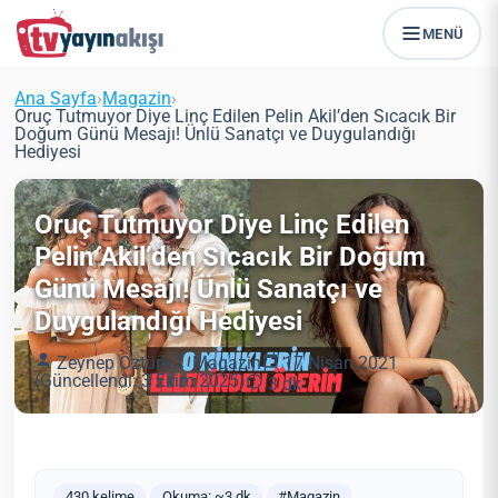
MENÜ
Ana Sayfa
›
Magazin
›
Oruç Tutmuyor Diye Linç Edilen Pelin Akil’den Sıcacık Bir
Doğum Günü Mesajı! Ünlü Sanatçı ve Duygulandığı
Hediyesi
Oruç Tutmuyor Diye Linç Edilen
Pelin Akil’den Sıcacık Bir Doğum
Günü Mesajı! Ünlü Sanatçı ve
Duygulandığı Hediyesi
Zeynep Öztürk
Magazin
17 Nisan 2021
(Güncellendi: 3 Ekim 2025)
3 dk
430 kelime
Okuma: ~3 dk
#Magazin