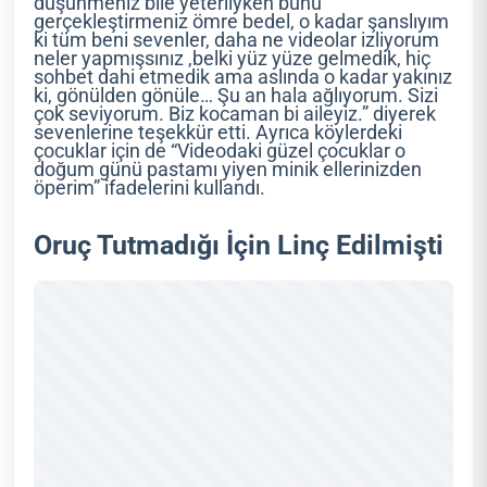
düşünmeniz bile yeterliyken bunu
gerçekleştirmeniz ömre bedel, o kadar şanslıyım
ki tüm beni sevenler, daha ne videolar izliyorum
neler yapmışsınız ,belki yüz yüze gelmedik, hiç
sohbet dahi etmedik ama aslında o kadar yakınız
ki, gönülden gönüle… Şu an hala ağlıyorum. Sizi
çok seviyorum. Biz kocaman bi aileyiz.” diyerek
sevenlerine teşekkür etti. Ayrıca köylerdeki
çocuklar için de “Videodaki güzel çocuklar o
doğum günü pastamı yiyen minik ellerinizden
öperim” ifadelerini kullandı.
Oruç Tutmadığı İçin Linç Edilmişti