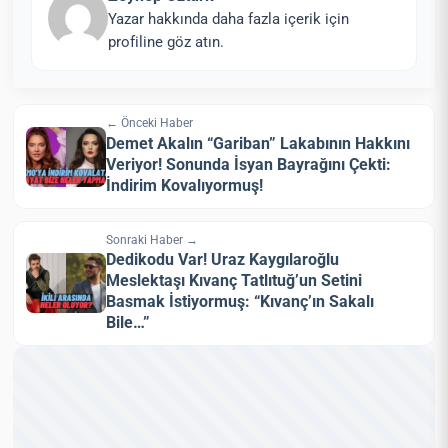
Yazar hakkında daha fazla içerik için
profiline göz atın.
← Önceki Haber
Demet Akalın “Gariban” Lakabının Hakkını
Veriyor! Sonunda İsyan Bayrağını Çekti:
İndirim Kovalıyormuş!
Sonraki Haber →
Dedikodu Var! Uraz Kaygılaroğlu
Meslektaşı Kıvanç Tatlıtuğ’un Setini
Basmak İstiyormuş: “Kıvanç’ın Sakalı
Bile…”