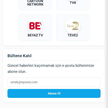
CARTOON
TV8
NETWORK
BEYAZ TV
TEVE2
Bültene Katıl
Güncel haberleri kaçırmamak için e‑posta bültenimize
abone olun.
E‑posta
Abone Ol