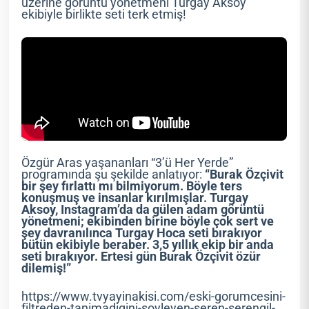
üzerine görüntü yönetmeni Turgay Aksoy
ekibiyle birlikte seti terk etmiş!
Özgür Aras yaşananları “3’ü Her Yerde”
programında şu şekilde anlatıyor:
“Burak Özçivit
bir şey fırlattı mı bilmiyorum. Böyle ters
konuşmuş ve insanlar kırılmışlar. Turgay
Aksoy, Instagram’da da gülen adam görüntü
yönetmeni; ekibinden birine böyle çok sert ve
şey davranılınca Turgay Hoca seti bırakıyor
bütün ekibiyle beraber. 3,5 yıllık ekip bir anda
seti bırakıyor. Ertesi gün Burak Özçivit özür
dilemiş!”
https://www.tvyayinakisi.com/eski-gorumcesini-
filtreden-tanimadigini-soyleyen-seren-serengil-