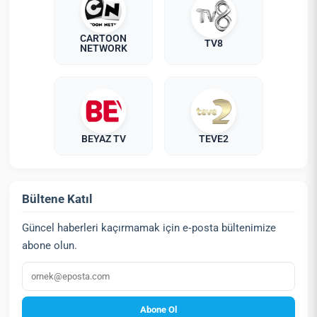
CARTOON
TV8
NETWORK
BEYAZ TV
TEVE2
Bültene Katıl
Güncel haberleri kaçırmamak için e‑posta bültenimize
abone olun.
E‑posta
Abone Ol