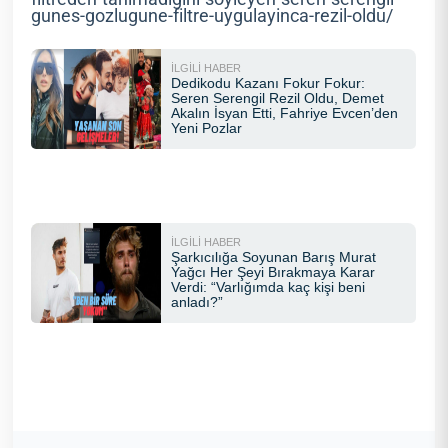
gunes-gozlugune-filtre-uygulayinca-rezil-oldu/