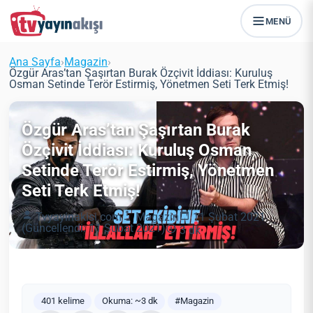
MENÜ
Ana Sayfa
›
Magazin
›
Özgür Aras’tan Şaşırtan Burak Özçivit İddiası: Kuruluş
Osman Setinde Terör Estirmiş, Yönetmen Seti Terk Etmiş!
Özgür Aras’tan Şaşırtan Burak
Özçivit İddiası: Kuruluş Osman
Setinde Terör Estirmiş, Yönetmen
Seti Terk Etmiş!
Tvyayinakisi.com
Magazin
11 Şubat 2021
(Güncellendi: 11 Şubat 2021)
3 dk
401 kelime
Okuma: ~3 dk
#Magazin