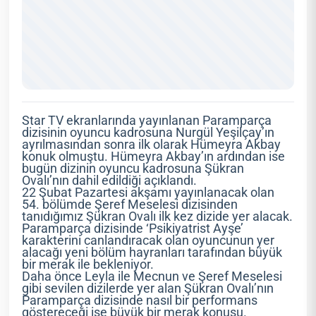
Star TV ekranlarında yayınlanan Paramparça
dizisinin oyuncu kadrosuna Nurgül Yeşilçay’ın
ayrılmasından sonra ilk olarak Hümeyra Akbay
konuk olmuştu. Hümeyra Akbay’ın ardından ise
bugün dizinin oyuncu kadrosuna Şükran
Ovalı’nın dahil edildiği açıklandı.
22 Şubat Pazartesi akşamı yayınlanacak olan
54. bölümde Şeref Meselesi dizisinden
tanıdığımız Şükran Ovalı ilk kez dizide yer alacak.
Paramparça dizisinde ‘Psikiyatrist Ayşe’
karakterini canlandıracak olan oyuncunun yer
alacağı yeni bölüm hayranları tarafından büyük
bir merak ile bekleniyor.
Daha önce Leyla ile Mecnun ve Şeref Meselesi
gibi sevilen dizilerde yer alan Şükran Ovalı’nın
Paramparça dizisinde nasıl bir performans
göstereceği ise büyük bir merak konusu.