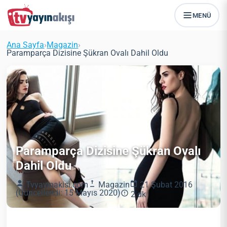
MENÜ
Ana Sayfa
›
Magazin
›
Paramparça Dizisine Şükran Ovalı Dahil Oldu
Paramparça Dizisine Şükran Ovalı
Dahil Oldu
Tvyayinakisi.com
Magazin
21 Şubat 2016
(Güncellendi: 15 Mayıs 2020)
2 dk