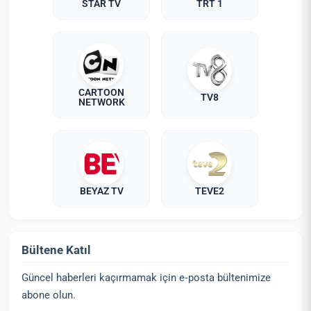
STAR TV
TRT 1
CARTOON
TV8
NETWORK
BEYAZ TV
TEVE2
Bültene Katıl
Güncel haberleri kaçırmamak için e‑posta bültenimize
abone olun.